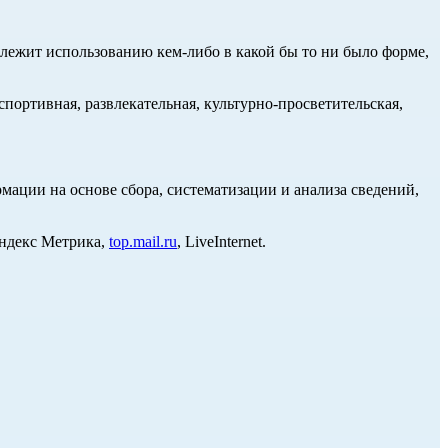
длежит использованию кем-либо в какой бы то ни было форме,
портивная, развлекательная, культурно-просветительская,
ции на основе сбора, систематизации и анализа сведений,
Яндекс Метрика,
top.mail.ru
, LiveInternet.