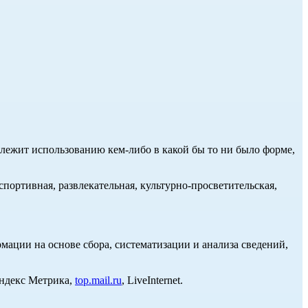
длежит использованию кем-либо в какой бы то ни было форме,
портивная, развлекательная, культурно-просветительская,
ции на основе сбора, систематизации и анализа сведений,
Яндекс Метрика,
top.mail.ru
, LiveInternet.