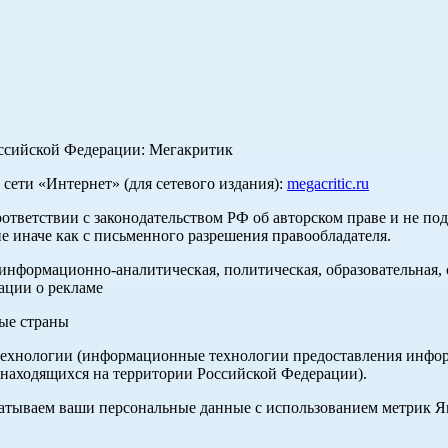
оссийской Федерации: Мегакритик
ети «Интернет» (для сетевого издания):
megacritic.ru
оответствии с законодательством РФ об авторском праве и не по
е иначе как с письменного разрешения правообладателя.
нформационно-аналитическая, политическая, образовательная, с
ации о рекламе
ные страны
хнологии (информационные технологии предоставления информа
 находящихся на территории Российской Федерации).
абатываем ваши персональные данные с использованием метрик 