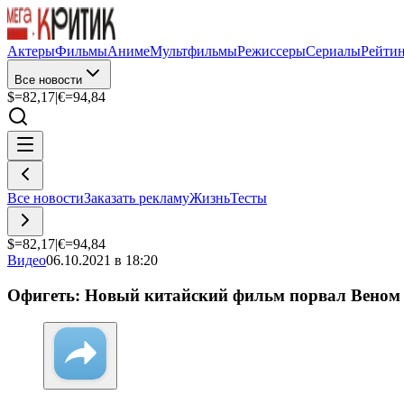
Актеры
Фильмы
Аниме
Мультфильмы
Режиссеры
Сериалы
Рейти
Все новости
$=
82,17
|
€=
94,84
Все новости
Заказать рекламу
Жизнь
Тесты
$=
82,17
|
€=
94,84
Видео
06.10.2021 в 18:20
Офигеть: Новый китайский фильм порвал Веном 2