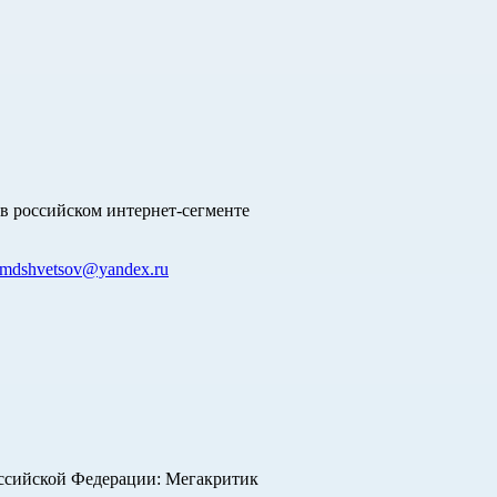
в российском интернет-сегменте
mdshvetsov@yandex.ru
оссийской Федерации: Мегакритик