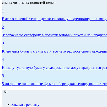
самых читаемых новостей недели
1
Вместо солений теперь делаю свекольную хреновину — к мясу и
2
Заворачиваю сковороду в полиэтиленовый пакет и не нарадуюсь 
3
Клею лист бумаги к унитазу и всё лето радуюсь своей находчиво
4
Кипячу туалетную бумагу с сахаром и не могу нарадоваться рез
5
5-литровые пластиковые бутылки берегу как зеницу ока: вот ч
16+
Заказать рекламу