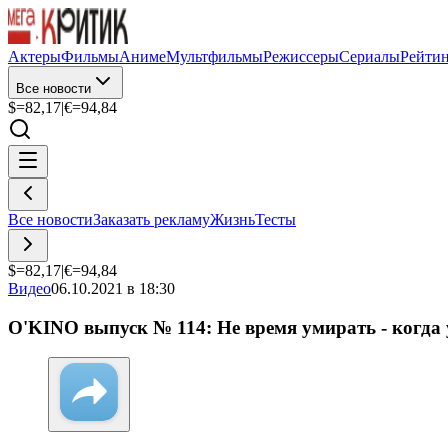
Актеры
Фильмы
Аниме
Мультфильмы
Режиссеры
Сериалы
Рейти
Все новости
$=
82,17
|
€=
94,84
Все новости
Заказать рекламу
Жизнь
Тесты
$=
82,17
|
€=
94,84
Видео
06.10.2021 в 18:30
O'KINO выпуск № 114: Не время умирать - когда