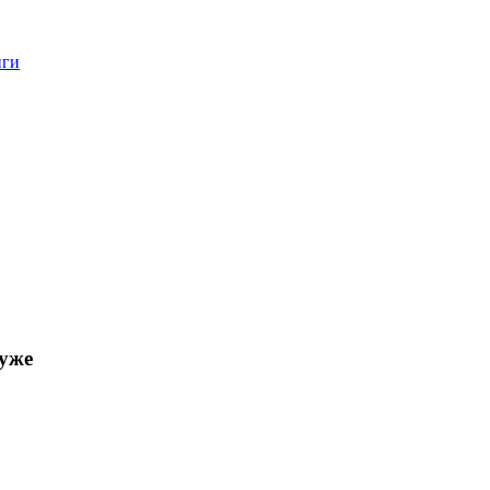
нги
 уже