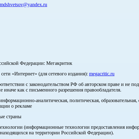
mdshvetsov@yandex.ru
оссийской Федерации: Мегакритик
ети «Интернет» (для сетевого издания):
megacritic.ru
оответствии с законодательством РФ об авторском праве и не по
е иначе как с письменного разрешения правообладателя.
нформационно-аналитическая, политическая, образовательная, с
ации о рекламе
ные страны
хнологии (информационные технологии предоставления информа
 находящихся на территории Российской Федерации).