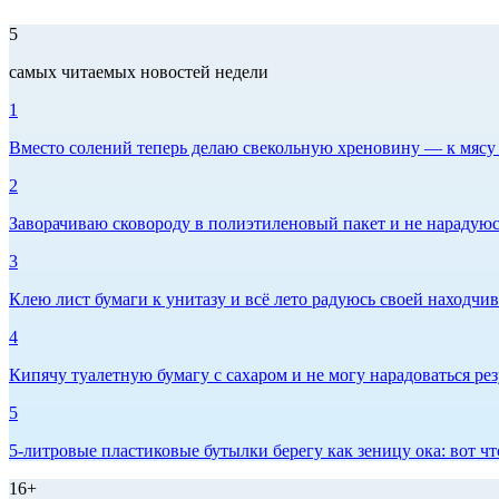
5
самых читаемых новостей недели
1
Вместо солений теперь делаю свекольную хреновину — к мясу и
2
Заворачиваю сковороду в полиэтиленовый пакет и не нарадуюсь 
3
Клею лист бумаги к унитазу и всё лето радуюсь своей находчиво
4
Кипячу туалетную бумагу с сахаром и не могу нарадоваться рез
5
5-литровые пластиковые бутылки берегу как зеницу ока: вот ч
16+