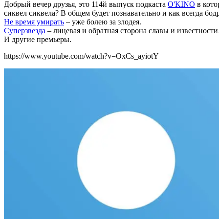
Добрый вечер друзья, это 114й выпуск подкаста
O'KINO
в кото
сиквел сиквела? В общем будет познавательно и как всегда бод
Не время умирать
– уже болею за злодея.
Суперзвезда
– лицевая и обратная сторона славы и известност
И другие премьеры.
https://www.youtube.com/watch?v=OxCs_ayiotY