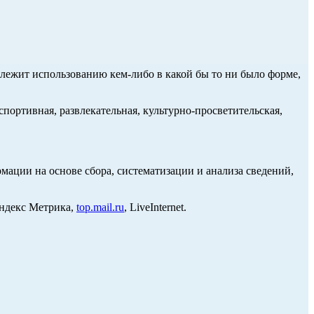
длежит использованию кем-либо в какой бы то ни было форме,
портивная, развлекательная, культурно-просветительская,
ции на основе сбора, систематизации и анализа сведений,
Яндекс Метрика,
top.mail.ru
, LiveInternet.