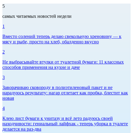
5
самых читаемых новостей недели
1
Вместо солений теперь делаю свекольную хреновину — к
мясу и рыбе, просто на хлеб, обалденно вкусно
2
Не выбрасывайте втулки от туалетной бумаги: 11 классных
способов применения на кухне и даче
3
Заворачиваю сковороду в полиэтиленовый пакет и не
нарадуюсь результату: нагар отлетает как пробка, блестит как
новая
4
Клею лист бумаги к унитазу и всё лето радуюсь своей
находчивости: гениальный лайфхак - теперь уборка в туалете
делается на раз-два