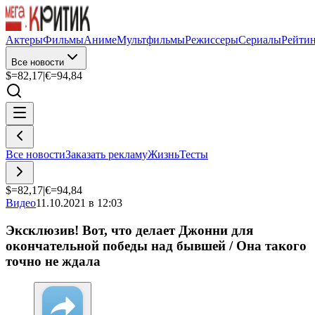
Актеры
Фильмы
Аниме
Мультфильмы
Режиссеры
Сериалы
Рейти
Все новости
$=
82,17
|
€=
94,84
Все новости
Заказать рекламу
Жизнь
Тесты
$=
82,17
|
€=
94,84
Видео
11.10.2021 в 12:03
Эксклюзив! Вот, что делает Джонни для
окончательной победы над бывшей / Она такого
точно не ждала