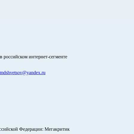
в российском интернет-сегменте
mdshvetsov@yandex.ru
оссийской Федерации: Мегакритик