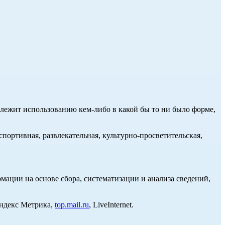
длежит использованию кем-либо в какой бы то ни было форме,
портивная, развлекательная, культурно-просветительская,
ции на основе сбора, систематизации и анализа сведений,
Яндекс Метрика,
top.mail.ru
, LiveInternet.