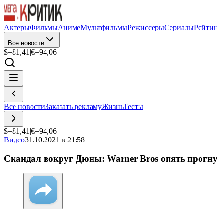
Актеры
Фильмы
Аниме
Мультфильмы
Режиссеры
Сериалы
Рейти
Все новости
$=
81,41
|
€=
94,06
Все новости
Заказать рекламу
Жизнь
Тесты
$=
81,41
|
€=
94,06
Видео
31.10.2021 в 21:58
Скандал вокруг Дюны: Warner Bros опять прогну