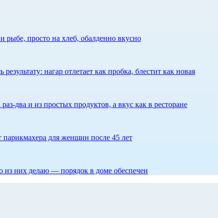
 рыбе, просто на хлеб, обалденно вкусно
результату: нагар отлетает как пробка, блестит как новая
 раз-два и из простых продуктов, а вкус как в ресторане
ет парикмахера для женщин после 45 лет
то из них делаю — порядок в доме обеспечен