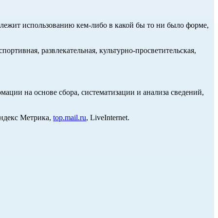
длежит использованию кем-либо в какой бы то ни было форме,
портивная, развлекательная, культурно-просветительская,
ции на основе сбора, систематизации и анализа сведений,
Яндекс Метрика,
top.mail.ru
, LiveInternet.