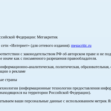
оссийской Федерации: Мегакритик
ети «Интернет» (для сетевого издания):
megacritic.ru
оответствии с законодательством РФ об авторском праве и не по
е иначе как с письменного разрешения правообладателя.
нформационно-аналитическая, политическая, образовательная, с
ации о рекламе
ные страны
хнологии (информационные технологии предоставления информа
 находящихся на территории Российской Федерации).
абатываем ваши персональные данные с использованием метрик 