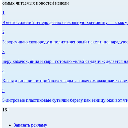
самых читаемых новостей недели
1
Вместо солений теперь делаю свекольную хреновину — к мясу и
2
Заворачиваю сковороду в полиэтиленовый пакет и не нарадуюсь 
3
Беру кабачок, яйца и сыр - готовлю «клаб-сэндвич»: делается на
4
Какая длина волос прибавляет годы, а какая омолаживает: сов
5
5-литровые пластиковые бутылки берегу как зеницу ока: вот ч
16+
Заказать рекламу