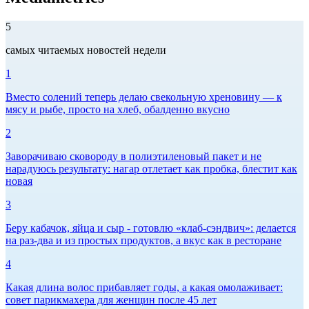
5
самых читаемых новостей недели
1
Вместо солений теперь делаю свекольную хреновину — к
мясу и рыбе, просто на хлеб, обалденно вкусно
2
Заворачиваю сковороду в полиэтиленовый пакет и не
нарадуюсь результату: нагар отлетает как пробка, блестит как
новая
3
Беру кабачок, яйца и сыр - готовлю «клаб-сэндвич»: делается
на раз-два и из простых продуктов, а вкус как в ресторане
4
Какая длина волос прибавляет годы, а какая омолаживает:
совет парикмахера для женщин после 45 лет