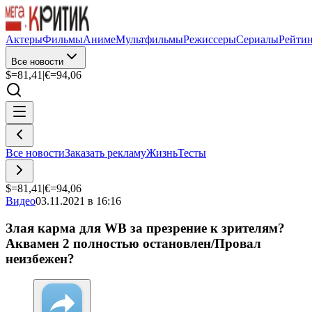
Актеры
Фильмы
Аниме
Мультфильмы
Режиссеры
Сериалы
Рейти
Все новости
$=
81,41
|
€=
94,06
Все новости
Заказать рекламу
Жизнь
Тесты
$=
81,41
|
€=
94,06
Видео
03.11.2021 в 16:16
Злая карма для WB за презрение к зрителям?
Аквамен 2 полностью остановлен/Провал
неизбежен?