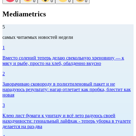
0
0
0
0
0
Mediametrics
5
самых читаемых новостей недели
1
Вместо солений теперь делаю свекольную хреновину — к
мясу и рыбе, просто на хлеб, обалденно вкусно
2
Заворачиваю сковороду в полиэтиленовый пакет и не
нарадуюсь результату: нагар отлетает как пробка, блестит как
новая
3
Клею лист бумаги к унитазу и всё лето радуюсь своей
находчивости: гениальный лайфхак - теперь уборка в туалете
делается на раз-два