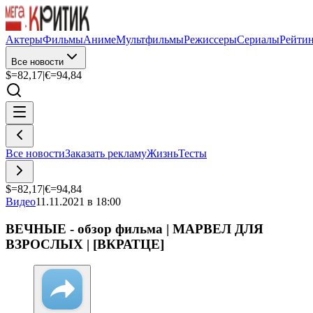
Актеры
Фильмы
Аниме
Мультфильмы
Режиссеры
Сериалы
Рейти
Все новости
$=
82,17
|
€=
94,84
Все новости
Заказать рекламу
Жизнь
Тесты
$=
82,17
|
€=
94,84
Видео
11.11.2021 в 18:00
ВЕЧНЫЕ - обзор фильма | МАРВЕЛ ДЛЯ
ВЗРОСЛЫХ | [ВКРАТЦЕ]