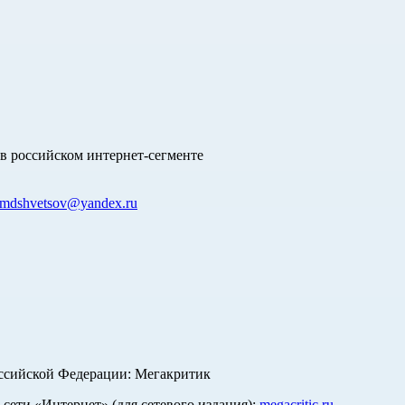
в российском интернет-сегменте
mdshvetsov@yandex.ru
оссийской Федерации: Мегакритик
ети «Интернет» (для сетевого издания):
megacritic.ru