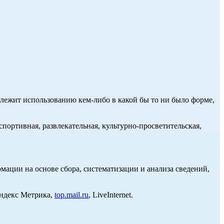
длежит использованию кем-либо в какой бы то ни было форме,
портивная, развлекательная, культурно-просветительская,
ции на основе сбора, систематизации и анализа сведений,
Яндекс Метрика,
top.mail.ru
, LiveInternet.