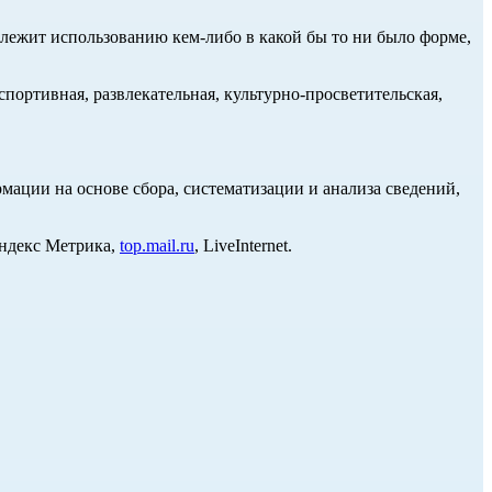
длежит использованию кем-либо в какой бы то ни было форме,
портивная, развлекательная, культурно-просветительская,
ции на основе сбора, систематизации и анализа сведений,
Яндекс Метрика,
top.mail.ru
, LiveInternet.