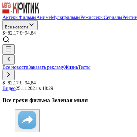
Актеры
Фильмы
Аниме
Мультфильмы
Режиссеры
Сериалы
Рейти
Все новости
$=
82,17
|
€=
94,84
Все новости
Заказать рекламу
Жизнь
Тесты
$=
82,17
|
€=
94,84
Видео
25.11.2021 в 18:29
Все грехи фильма Зеленая миля