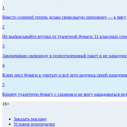
1
Вместо солений теперь делаю свекольную хреновину — к мясу и
2
Не выбрасывайте втулки от туалетной бумаги: 11 классных спо
3
Заворачиваю сковороду в полиэтиленовый пакет и не нарадуюсь 
4
Клею лист бумаги к унитазу и всё лето радуюсь своей находчиво
5
Кипячу туалетную бумагу с сахаром и не могу нарадоваться рез
16+
Заказать рекламу
Условия перепечатки