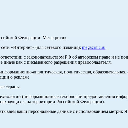
оссийской Федерации: Мегакритик
ети «Интернет» (для сетевого издания):
megacritic.ru
оответствии с законодательством РФ об авторском праве и не по
е иначе как с письменного разрешения правообладателя.
нформационно-аналитическая, политическая, образовательная, с
ации о рекламе
ные страны
хнологии (информационные технологии предоставления информа
 находящихся на территории Российской Федерации).
абатываем ваши персональные данные с использованием метрик 