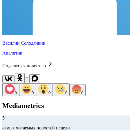
Василий Солодянкин
Аналитик
Поделиться новостью
0
0
0
0
0
Mediametrics
5
самых читаемых новостей недели