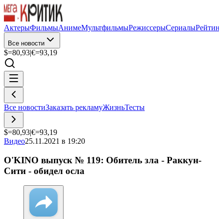
Актеры
Фильмы
Аниме
Мультфильмы
Режиссеры
Сериалы
Рейти
Все новости
$=
80,93
|
€=
93,19
Все новости
Заказать рекламу
Жизнь
Тесты
$=
80,93
|
€=
93,19
Видео
25.11.2021 в 19:20
O'KINO выпуск № 119: Обитель зла - Раккун-
Сити - обидел осла