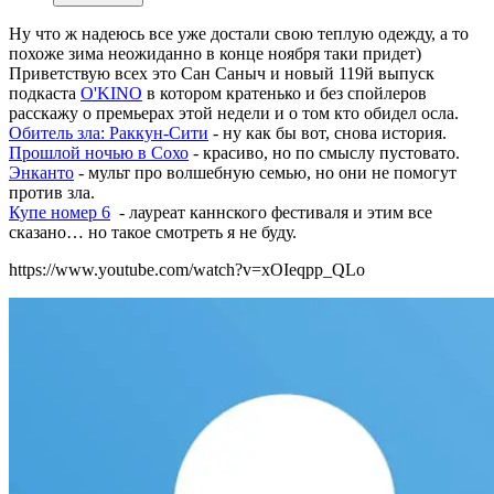
Ну что ж надеюсь все уже достали свою теплую одежду, а то
похоже зима неожиданно в конце ноября таки придет)
Приветствую всех это Сан Саныч и новый 119й выпуск
подкаста
O'KINO
в котором кратенько и без спойлеров
расскажу о премьерах этой недели и о том кто обидел осла.
Обитель зла: Раккун-Сити
- ну как бы вот, снова история.
Прошлой ночью в Сохо
- красиво, но по смыслу пустовато.
Энканто
- мульт про волшебную семью, но они не помогут
против зла.
Купе номер 6
- лауреат каннского фестиваля и этим все
сказано… но такое смотреть я не буду.
https://www.youtube.com/watch?v=xOIeqpp_QLo