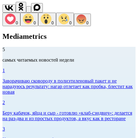
0
0
0
0
0
Mediametrics
5
самых читаемых новостей недели
1
Заворачиваю сковороду в полиэтиленовый пакет и не
нарадуюсь результату: нагар отлетает как пробка, блестит как
новая
2
Беру кабачок, яйца и сыр - готовлю «клаб-сэндвич»: делается
на раз-два и из простых продуктов, а вкус как в ресторане
3