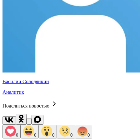
Василий Солодянкин
Аналитик
Поделиться новостью
0
0
0
0
0