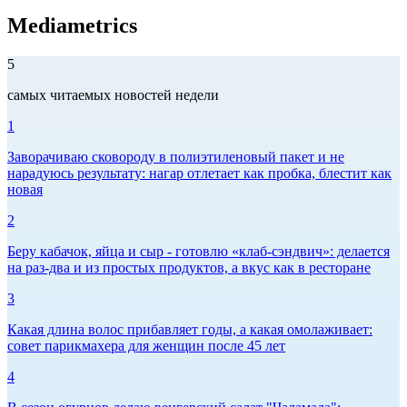
Mediametrics
5
самых читаемых новостей недели
1
Заворачиваю сковороду в полиэтиленовый пакет и не
нарадуюсь результату: нагар отлетает как пробка, блестит как
новая
2
Беру кабачок, яйца и сыр - готовлю «клаб-сэндвич»: делается
на раз-два и из простых продуктов, а вкус как в ресторане
3
Какая длина волос прибавляет годы, а какая омолаживает:
совет парикмахера для женщин после 45 лет
4