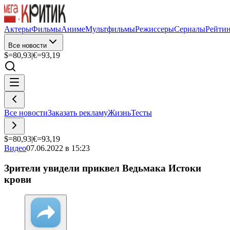
Актеры
Фильмы
Аниме
Мультфильмы
Режиссеры
Сериалы
Рейти
Все новости
$=
80,93
|
€=
93,19
Все новости
Заказать рекламу
Жизнь
Тесты
$=
80,93
|
€=
93,19
Видео
07.06.2022 в 15:23
Зрители увидели приквел Ведьмака Истоки
крови