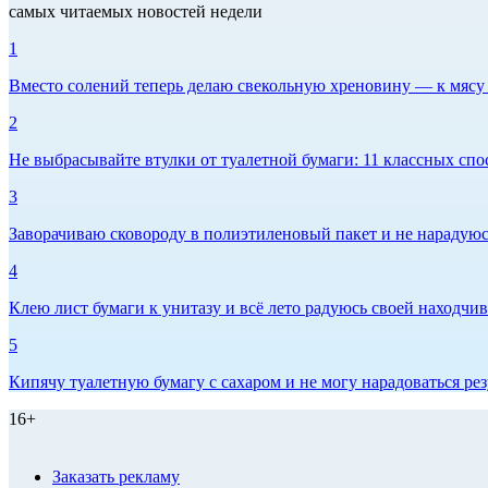
самых читаемых новостей недели
1
Вместо солений теперь делаю свекольную хреновину — к мясу и
2
Не выбрасывайте втулки от туалетной бумаги: 11 классных спо
3
Заворачиваю сковороду в полиэтиленовый пакет и не нарадуюсь 
4
Клею лист бумаги к унитазу и всё лето радуюсь своей находчиво
5
Кипячу туалетную бумагу с сахаром и не могу нарадоваться рез
16+
Заказать рекламу