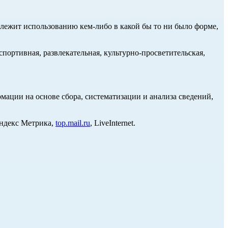
длежит использованию кем-либо в какой бы то ни было форме,
портивная, развлекательная, культурно-просветительская,
ции на основе сбора, систематизации и анализа сведений,
Яндекс Метрика,
top.mail.ru
, LiveInternet.