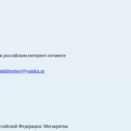
в российском интернет-сегменте
mdshvetsov@yandex.ru
оссийской Федерации: Мегакритик