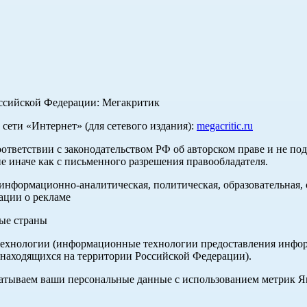
оссийской Федерации: Мегакритик
ети «Интернет» (для сетевого издания):
megacritic.ru
оответствии с законодательством РФ об авторском праве и не по
е иначе как с письменного разрешения правообладателя.
нформационно-аналитическая, политическая, образовательная, с
ации о рекламе
ные страны
хнологии (информационные технологии предоставления информа
 находящихся на территории Российской Федерации).
абатываем ваши персональные данные с использованием метрик 