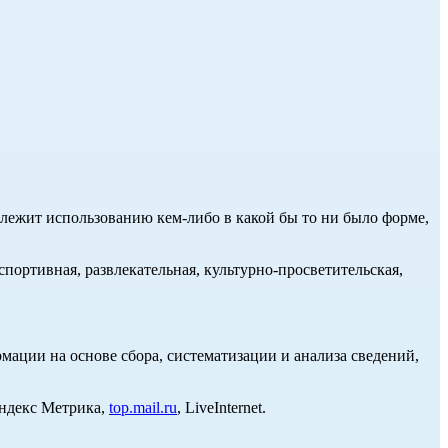
длежит использованию кем-либо в какой бы то ни было форме,
портивная, развлекательная, культурно-просветительская,
ции на основе сбора, систематизации и анализа сведений,
Яндекс Метрика,
top.mail.ru
, LiveInternet.