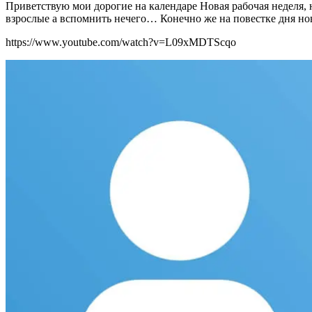
Приветствую мои дорогие на календаре Новая рабочая неделя,
взрослые а вспомнить нечего… Конечно же на повестке дня но
https://www.youtube.com/watch?v=L09xMDTScqo