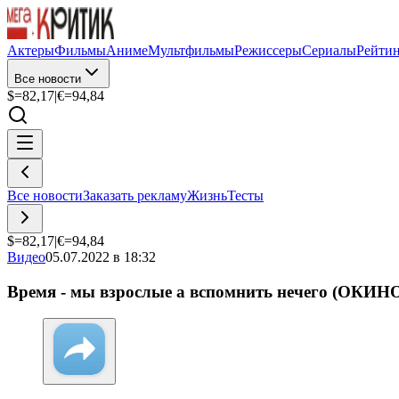
Актеры
Фильмы
Аниме
Мультфильмы
Режиссеры
Сериалы
Рейти
Все новости
$=
82,17
|
€=
94,84
Все новости
Заказать рекламу
Жизнь
Тесты
$=
82,17
|
€=
94,84
Видео
05.07.2022 в 18:32
Время - мы взрослые а вспомнить нечего (ОКИН