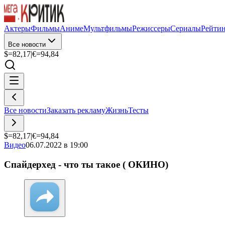
Актеры
Фильмы
Аниме
Мультфильмы
Режиссеры
Сериалы
Рейти
Все новости
$=
82,17
|
€=
94,84
Все новости
Заказать рекламу
Жизнь
Тесты
$=
82,17
|
€=
94,84
Видео
06.07.2022 в 19:00
Спайдерхед - что ты такое ( ОКИНО)