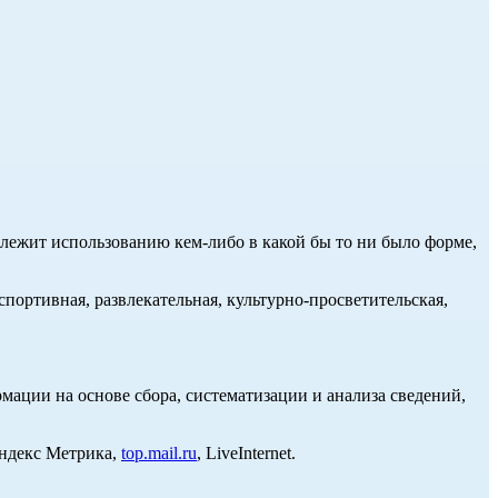
длежит использованию кем-либо в какой бы то ни было форме,
портивная, развлекательная, культурно-просветительская,
ции на основе сбора, систематизации и анализа сведений,
Яндекс Метрика,
top.mail.ru
, LiveInternet.