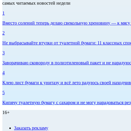
самых читаемых новостей недели
1
Вместо солений теперь делаю свекольную хреновину — к мясу и
2
Не выбрасывайте втулки от туалетной бумаги: 11 классных спо
3
Заворачиваю сковороду в полиэтиленовый пакет и не нарадуюсь 
4
Клею лист бумаги к унитазу и всё лето радуюсь своей находчиво
5
Кипячу туалетную бумагу с сахаром и не могу нарадоваться рез
16+
Заказать рекламу