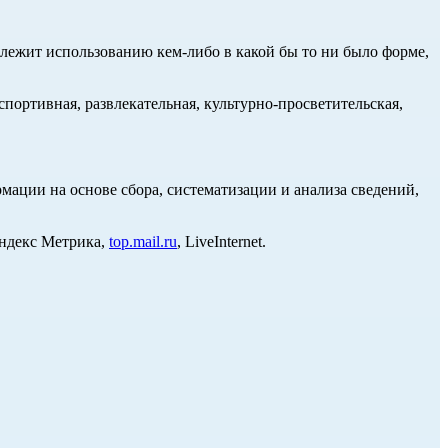
длежит использованию кем-либо в какой бы то ни было форме,
портивная, развлекательная, культурно-просветительская,
ции на основе сбора, систематизации и анализа сведений,
Яндекс Метрика,
top.mail.ru
, LiveInternet.