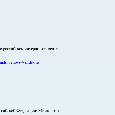
в российском интернет-сегменте
mdshvetsov@yandex.ru
оссийской Федерации: Мегакритик