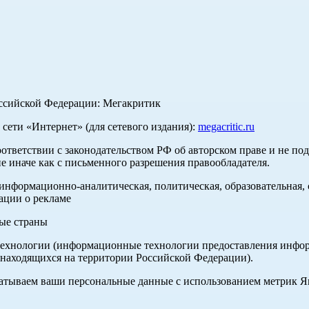
оссийской Федерации: Мегакритик
ети «Интернет» (для сетевого издания):
megacritic.ru
оответствии с законодательством РФ об авторском праве и не по
е иначе как с письменного разрешения правообладателя.
нформационно-аналитическая, политическая, образовательная, с
ации о рекламе
ные страны
хнологии (информационные технологии предоставления информа
 находящихся на территории Российской Федерации).
абатываем ваши персональные данные с использованием метрик 