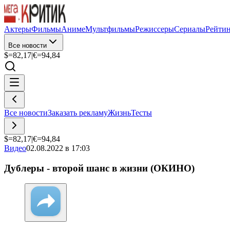
Актеры
Фильмы
Аниме
Мультфильмы
Режиссеры
Сериалы
Рейти
Все новости
$=
82,17
|
€=
94,84
Все новости
Заказать рекламу
Жизнь
Тесты
$=
82,17
|
€=
94,84
Видео
02.08.2022 в 17:03
Дублеры - второй шанс в жизни (ОКИНО)