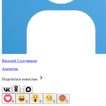
Василий Солодянкин
Аналитик
Поделиться новостью
0
0
0
0
0