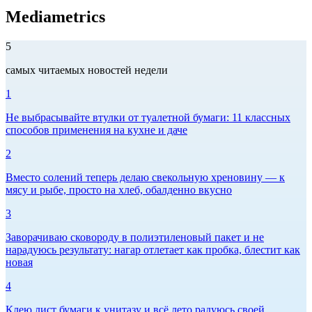
Mediametrics
5
самых читаемых новостей недели
1
Не выбрасывайте втулки от туалетной бумаги: 11 классных
способов применения на кухне и даче
2
Вместо солений теперь делаю свекольную хреновину — к
мясу и рыбе, просто на хлеб, обалденно вкусно
3
Заворачиваю сковороду в полиэтиленовый пакет и не
нарадуюсь результату: нагар отлетает как пробка, блестит как
новая
4
Клею лист бумаги к унитазу и всё лето радуюсь своей