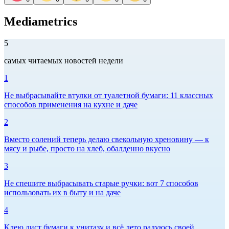
Mediametrics
5
самых читаемых новостей недели
1
Не выбрасывайте втулки от туалетной бумаги: 11 классных
способов применения на кухне и даче
2
Вместо солений теперь делаю свекольную хреновину — к
мясу и рыбе, просто на хлеб, обалденно вкусно
3
Не спешите выбрасывать старые ручки: вот 7 способов
использовать их в быту и на даче
4
Клею лист бумаги к унитазу и всё лето радуюсь своей