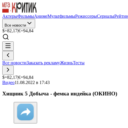
Актеры
Фильмы
Аниме
Мультфильмы
Режиссеры
Сериалы
Рейти
Все новости
$=
82,17
|
€=
94,84
Все новости
Заказать рекламу
Жизнь
Тесты
$=
82,17
|
€=
94,84
Видео
11.08.2022 в 17:43
Хищник 5 Добыча - фемка индейка (ОКИНО)