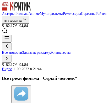
Актеры
Фильмы
Аниме
Мультфильмы
Режиссеры
Сериалы
Рейти
Все новости
$=
82,17
|
€=
94,84
Все новости
Заказать рекламу
Жизнь
Тесты
$=
82,17
|
€=
94,84
Видео
11.09.2022 в 21:44
Все грехи фильма "Серый человек"