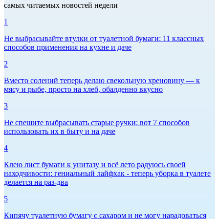
самых читаемых новостей недели
1
Не выбрасывайте втулки от туалетной бумаги: 11 классных
способов применения на кухне и даче
2
Вместо солений теперь делаю свекольную хреновину — к
мясу и рыбе, просто на хлеб, обалденно вкусно
3
Не спешите выбрасывать старые ручки: вот 7 способов
использовать их в быту и на даче
4
Клею лист бумаги к унитазу и всё лето радуюсь своей
находчивости: гениальный лайфхак - теперь уборка в туалете
делается на раз-два
5
Кипячу туалетную бумагу с сахаром и не могу нарадоваться