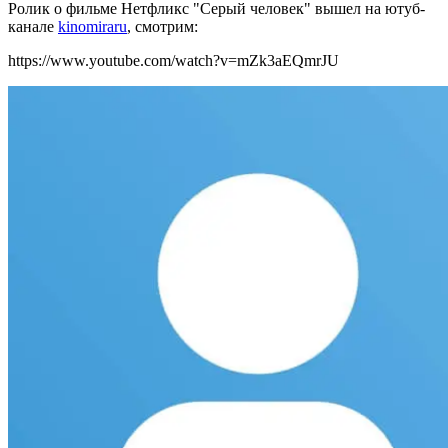
Ролик о фильме Нетфликс "Серый человек" вышел на ютуб-
канале
kinomiraru
, смотрим:
https://www.youtube.com/watch?v=mZk3aEQmrJU