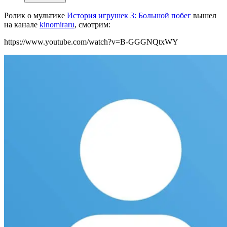
Ролик о мультике
История игрушек 3: Большой побег
вышел
на канале
kinomiraru
, смотрим:
https://www.youtube.com/watch?v=B-GGGNQtxWY