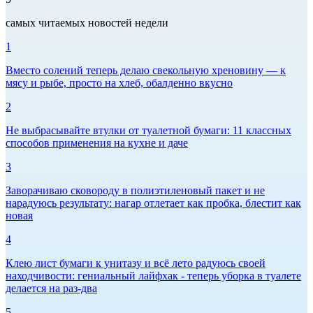
самых читаемых новостей недели
1
Вместо солений теперь делаю свекольную хреновину — к
мясу и рыбе, просто на хлеб, обалденно вкусно
2
Не выбрасывайте втулки от туалетной бумаги: 11 классных
способов применения на кухне и даче
3
Заворачиваю сковороду в полиэтиленовый пакет и не
нарадуюсь результату: нагар отлетает как пробка, блестит как
новая
4
Клею лист бумаги к унитазу и всё лето радуюсь своей
находчивости: гениальный лайфхак - теперь уборка в туалете
делается на раз-два
5