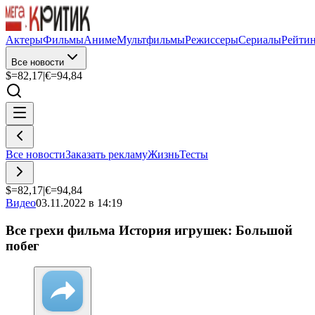
Актеры
Фильмы
Аниме
Мультфильмы
Режиссеры
Сериалы
Рейти
Все новости
$=
82,17
|
€=
94,84
Все новости
Заказать рекламу
Жизнь
Тесты
$=
82,17
|
€=
94,84
Видео
03.11.2022 в 14:19
Все грехи фильма История игрушек: Большой
побег