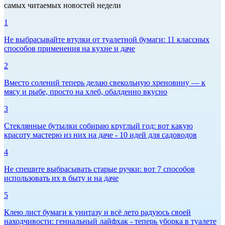
самых читаемых новостей недели
1
Не выбрасывайте втулки от туалетной бумаги: 11 классных
способов применения на кухне и даче
2
Вместо солений теперь делаю свекольную хреновину — к
мясу и рыбе, просто на хлеб, обалденно вкусно
3
Стеклянные бутылки собираю круглый год: вот какую
красоту мастерю из них на даче - 10 идей для садоводов
4
Не спешите выбрасывать старые ручки: вот 7 способов
использовать их в быту и на даче
5
Клею лист бумаги к унитазу и всё лето радуюсь своей
находчивости: гениальный лайфхак - теперь уборка в туалете