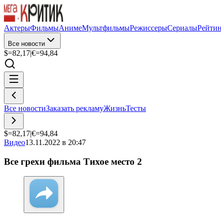
Актеры
Фильмы
Аниме
Мультфильмы
Режиссеры
Сериалы
Рейти
Все новости
$=
82,17
|
€=
94,84
Все новости
Заказать рекламу
Жизнь
Тесты
$=
82,17
|
€=
94,84
Видео
13.11.2022 в 20:47
Все грехи фильма Тихое место 2