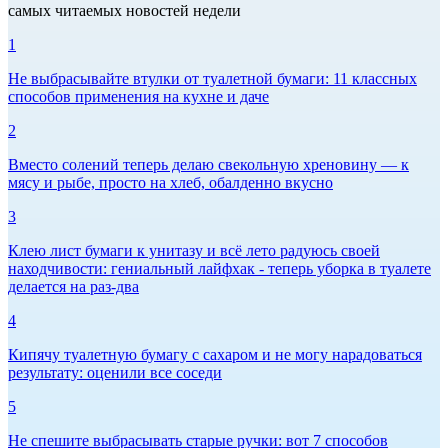
самых читаемых новостей недели
1
Не выбрасывайте втулки от туалетной бумаги: 11 классных
способов применения на кухне и даче
2
Вместо солений теперь делаю свекольную хреновину — к
мясу и рыбе, просто на хлеб, обалденно вкусно
3
Клею лист бумаги к унитазу и всё лето радуюсь своей
находчивости: гениальный лайфхак - теперь уборка в туалете
делается на раз-два
4
Кипячу туалетную бумагу с сахаром и не могу нарадоваться
результату: оценили все соседи
5
Не спешите выбрасывать старые ручки: вот 7 способов