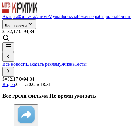
Актеры
Фильмы
Аниме
Мультфильмы
Режиссеры
Сериалы
Рейти
Все новости
$=
82,17
|
€=
94,84
Все новости
Заказать рекламу
Жизнь
Тесты
$=
82,17
|
€=
94,84
Видео
25.11.2022 в 18:31
Все грехи фильма Не время умирать