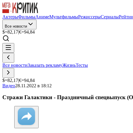
Актеры
Фильмы
Аниме
Мультфильмы
Режиссеры
Сериалы
Рейти
Все новости
$=
82,17
|
€=
94,84
Все новости
Заказать рекламу
Жизнь
Тесты
$=
82,17
|
€=
94,84
Видео
28.11.2022 в 18:12
Стражи Галактики - Праздничный спецвыпуск 