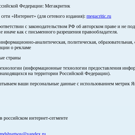
оссийской Федерации: Мегакритик
ети «Интернет» (для сетевого издания):
megacritic.ru
оответствии с законодательством РФ об авторском праве и не по
е иначе как с письменного разрешения правообладателя.
нформационно-аналитическая, политическая, образовательная, с
ации о рекламе
ные страны
хнологии (информационные технологии предоставления информа
 находящихся на территории Российской Федерации).
абатываем ваши персональные данные с использованием метрик 
в российском интернет-сегменте
mdshvetsov@yandex.ru