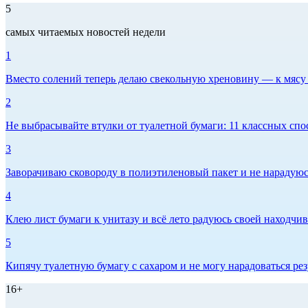
5
самых читаемых новостей недели
1
Вместо солений теперь делаю свекольную хреновину — к мясу и
2
Не выбрасывайте втулки от туалетной бумаги: 11 классных спо
3
Заворачиваю сковороду в полиэтиленовый пакет и не нарадуюсь 
4
Клею лист бумаги к унитазу и всё лето радуюсь своей находчиво
5
Кипячу туалетную бумагу с сахаром и не могу нарадоваться рез
16+