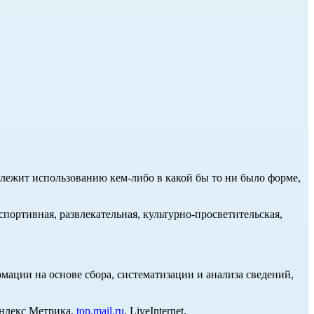
длежит использованию кем-либо в какой бы то ни было форме,
портивная, развлекательная, культурно-просветительская,
ции на основе сбора, систематизации и анализа сведений,
Яндекс Метрика,
top.mail.ru
, LiveInternet.