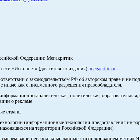
оссийской Федерации: Мегакритик
ети «Интернет» (для сетевого издания):
megacritic.ru
оответствии с законодательством РФ об авторском праве и не по
е иначе как с письменного разрешения правообладателя.
нформационно-аналитическая, политическая, образовательная, с
ации о рекламе
ные страны
хнологии (информационные технологии предоставления информа
 находящихся на территории Российской Федерации).
абатываем ваши персональные данные с использованием метрик 