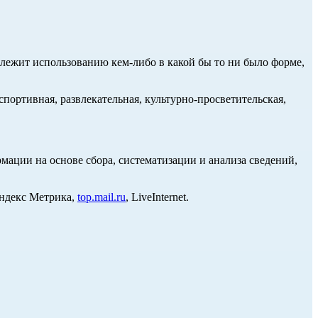
длежит использованию кем-либо в какой бы то ни было форме,
портивная, развлекательная, культурно-просветительская,
ции на основе сбора, систематизации и анализа сведений,
Яндекс Метрика,
top.mail.ru
, LiveInternet.