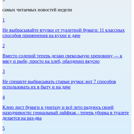
самых читаемых новостей недели
1
Не выбрасывайте втулки от туалетной бумаги: 11 классных
способов применения на кухне и даче
2
Вместо солений теперь делаю свекольную хреновину — к
мясу и рыбе, просто на хлеб, обалденно вкусно
3
Не спешите выбрасывать старые ручки: вот 7 способов
использовать их в быту и на даче
4
Клею лист бумаги к унитазу и всё лето радуюсь своей
находчивости: гениальный лайфхак - теперь уборка в туалете
делается на раз-два
5