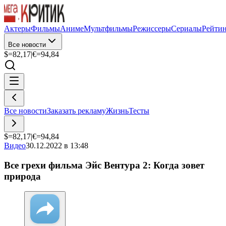
Актеры
Фильмы
Аниме
Мультфильмы
Режиссеры
Сериалы
Рейти
Все новости
$=
82,17
|
€=
94,84
Все новости
Заказать рекламу
Жизнь
Тесты
$=
82,17
|
€=
94,84
Видео
30.12.2022 в 13:48
Все грехи фильма Эйс Вентура 2: Когда зовет
природа