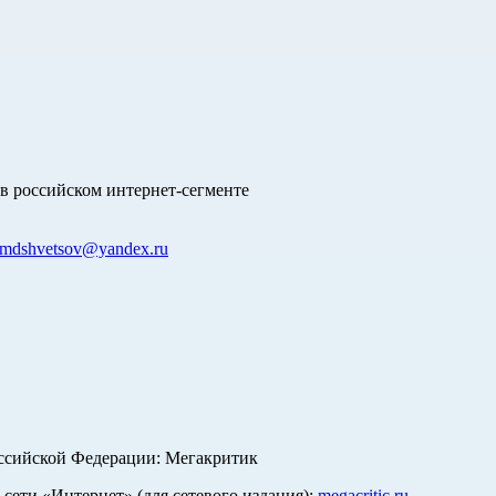
в российском интернет-сегменте
mdshvetsov@yandex.ru
оссийской Федерации: Мегакритик
ети «Интернет» (для сетевого издания):
megacritic.ru