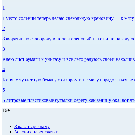
1
Вместо солений теперь делаю свекольную хреновину — к мясу и
2
Заворачиваю сковороду в полиэтиленовый пакет и не нарадуюсь 
3
Клею лист бумаги к унитазу и всё лето радуюсь своей находчиво
4
Кипячу туалетную бумагу с сахаром и не могу нарадоваться рез
5
5-литровые пластиковые бутылки берегу как зеницу ока: вот ч
16+
Заказать рекламу
Условия перепечатки