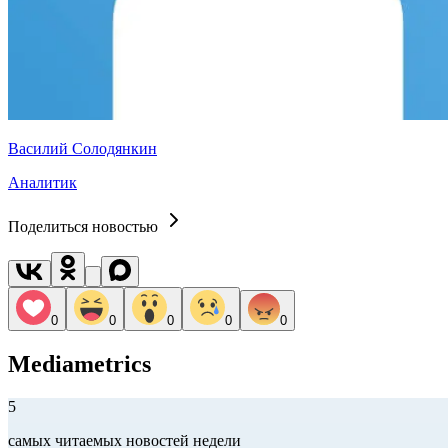
Василий Солодянкин
Аналитик
Поделиться новостью
0
0
0
0
0
Mediametrics
5
самых читаемых новостей недели