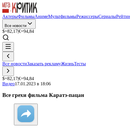
Актеры
Фильмы
Аниме
Мультфильмы
Режиссеры
Сериалы
Рейти
Все новости
$=
82,17
|
€=
94,84
Все новости
Заказать рекламу
Жизнь
Тесты
$=
82,17
|
€=
94,84
Видео
17.01.2023 в 18:06
Все грехи фильма Каратэ-пацан