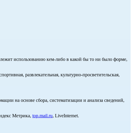
длежит использованию кем-либо в какой бы то ни было форме,
портивная, развлекательная, культурно-просветительская,
ции на основе сбора, систематизации и анализа сведений,
Яндекс Метрика,
top.mail.ru
, LiveInternet.