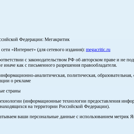
оссийской Федерации: Мегакритик
ети «Интернет» (для сетевого издания):
megacritic.ru
оответствии с законодательством РФ об авторском праве и не по
е иначе как с письменного разрешения правообладателя.
нформационно-аналитическая, политическая, образовательная, с
ации о рекламе
ные страны
хнологии (информационные технологии предоставления информа
 находящихся на территории Российской Федерации).
абатываем ваши персональные данные с использованием метрик 