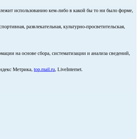
длежит использованию кем-либо в какой бы то ни было форме,
портивная, развлекательная, культурно-просветительская,
ции на основе сбора, систематизации и анализа сведений,
Яндекс Метрика,
top.mail.ru
, LiveInternet.