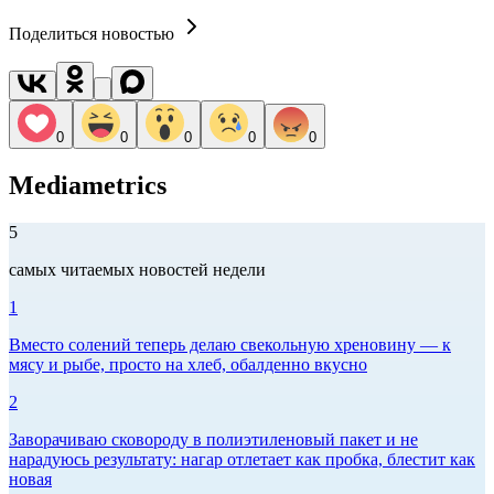
Поделиться новостью
0
0
0
0
0
Mediametrics
5
самых читаемых новостей недели
1
Вместо солений теперь делаю свекольную хреновину — к
мясу и рыбе, просто на хлеб, обалденно вкусно
2
Заворачиваю сковороду в полиэтиленовый пакет и не
нарадуюсь результату: нагар отлетает как пробка, блестит как
новая