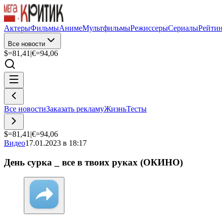
Актеры
Фильмы
Аниме
Мультфильмы
Режиссеры
Сериалы
Рейти
Все новости
$=
81,41
|
€=
94,06
Все новости
Заказать рекламу
Жизнь
Тесты
$=
81,41
|
€=
94,06
Видео
17.01.2023 в 18:17
День сурка _ все в твоих руках (ОКИНО)