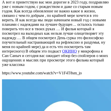
А вот и приветствую вас мои дорогие в 2023 году, поздравляю
уже с новым годом, с рождеством и даже со старым новым
годом. Как всегда обновление не важно какое в жизни,
связано с чем-то добрым , по крайней мере хочется в это
верить. И как всегда мы люди начинаем новый год с новыми
планами с надеждами на лучшее будущее… осталось только
поверить что все в твоих руках … И фильм который я
посмотрел на выходных как нельзя лучше олицетворяет эту
надежду…. В общем посмотрел День сурка это философско
поучительный настраивающий на рефлексию и раздумья, ну
меня по крайней мере) да и есть что посмотреть там
интересного) В общем это подкаст
ОКИНО
у микрофона я
Сан Саныч и сегодня вас ожидает обзор без спойлеров о моих
ощущениях и мыслях при просмотре этого фильма который
уже классика
https://www.youtube.com/watch?v=V1F4T8sm_jo