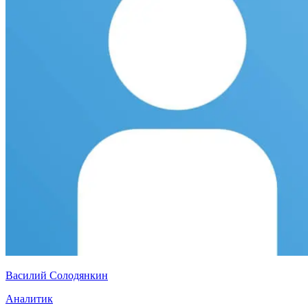
Василий Солодянкин
Аналитик