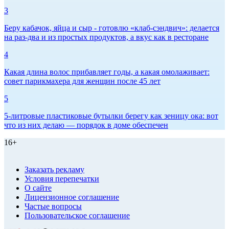
3
Беру кабачок, яйца и сыр - готовлю «клаб-сэндвич»: делается
на раз-два и из простых продуктов, а вкус как в ресторане
4
Какая длина волос прибавляет годы, а какая омолаживает:
совет парикмахера для женщин после 45 лет
5
5-литровые пластиковые бутылки берегу как зеницу ока: вот
что из них делаю — порядок в доме обеспечен
16+
Заказать рекламу
Условия перепечатки
О сайте
Лицензионное соглашение
Частые вопросы
Пользовательское соглашение