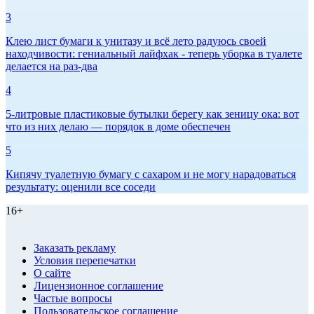
3
Клею лист бумаги к унитазу и всё лето радуюсь своей
находчивости: гениальный лайфхак - теперь уборка в туалете
делается на раз-два
4
5-литровые пластиковые бутылки берегу как зеницу ока: вот
что из них делаю — порядок в доме обеспечен
5
Кипячу туалетную бумагу с сахаром и не могу нарадоваться
результату: оценили все соседи
16+
Заказать рекламу
Условия перепечатки
О сайте
Лицензионное соглашение
Частые вопросы
Пользовательское соглашение