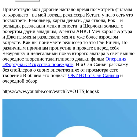
Приветствую мои дорогие настало время посмотреть фильмы
от хорошего , на мой взгляд, режиссера Кстати у него есть что
посмотреть. Револьвер, карты деньги, два ствола, Рок – н –
рольщик развлекали меня в юности, а Шерлоки холмсы с
робертом дауни младшим, Агенты АНКЛ Меч короля Артура
и Джентльмены развлекали меня в уже более взрослом
возрасте. Как вы понимаете режиссер то это Гай Риччи, По
различным причинам пропустив в прокате вперед себя
Чебурашку и нелегальный показ второго аватара в свет вышло
очередное творение талантливого дядьки фильм
Операция
«Фортуна»: Искусство побеждать
. И я Сан Саныч расскажу
без спойлеров о своих впечатлениях от просмотра сего
творения В общем это подкаст
ОКИНО от Сан Саныча
и
очередной обзор
https://www.youtube.com/watch?v=O1TSjIqnqzk