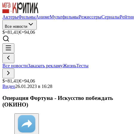
Актеры
Фильмы
Аниме
Мультфильмы
Режиссеры
Сериалы
Рейти
Все новости
$=
81,41
|
€=
94,06
Все новости
Заказать рекламу
Жизнь
Тесты
$=
81,41
|
€=
94,06
Видео
26.01.2023 в 16:28
Операция Фортуна - Искусство побеждать
(ОКИНО)