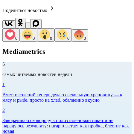
Поделиться новостью
0
0
0
0
0
Mediametrics
5
самых читаемых новостей недели
1
Вместо солений теперь делаю свекольную хреновину — к
мясу и рыбе, просто на хлеб, обалденно вкусно
2
Заворачиваю сковороду в полиэтиленовый пакет и не
нарадуюсь результату: нагар отлетает как пробка, блестит как
новая