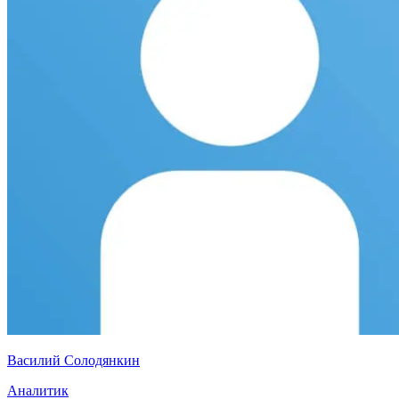
Василий Солодянкин
Аналитик