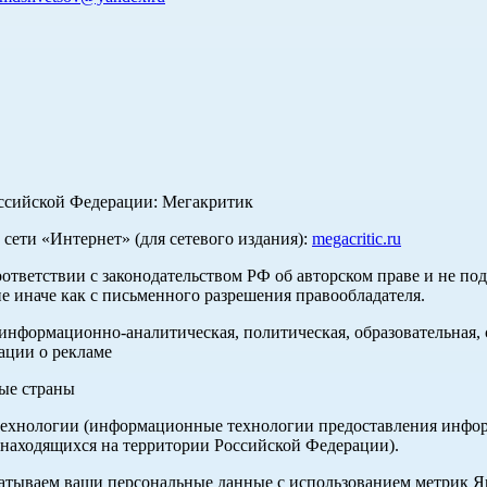
оссийской Федерации: Мегакритик
ети «Интернет» (для сетевого издания):
megacritic.ru
оответствии с законодательством РФ об авторском праве и не по
е иначе как с письменного разрешения правообладателя.
нформационно-аналитическая, политическая, образовательная, с
ации о рекламе
ные страны
хнологии (информационные технологии предоставления информа
 находящихся на территории Российской Федерации).
абатываем ваши персональные данные с использованием метрик 