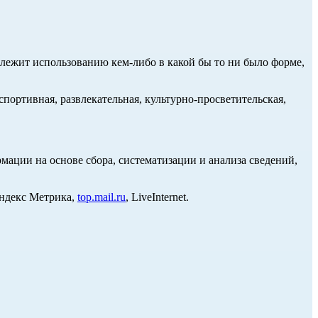
длежит использованию кем-либо в какой бы то ни было форме,
портивная, развлекательная, культурно-просветительская,
ции на основе сбора, систематизации и анализа сведений,
Яндекс Метрика,
top.mail.ru
, LiveInternet.