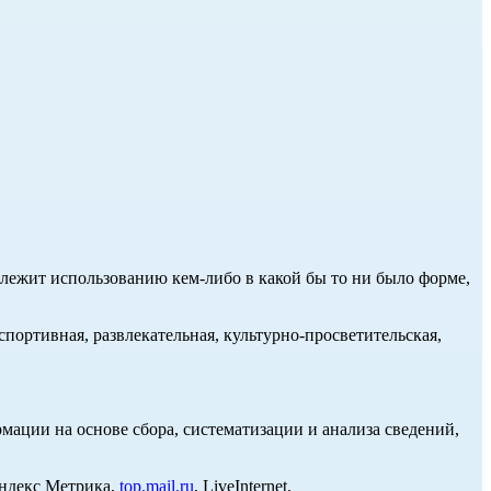
длежит использованию кем-либо в какой бы то ни было форме,
портивная, развлекательная, культурно-просветительская,
ции на основе сбора, систематизации и анализа сведений,
Яндекс Метрика,
top.mail.ru
, LiveInternet.