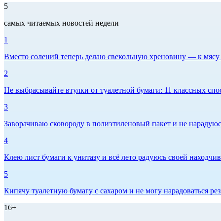
5
самых читаемых новостей недели
1
Вместо солений теперь делаю свекольную хреновину — к мясу и
2
Не выбрасывайте втулки от туалетной бумаги: 11 классных спо
3
Заворачиваю сковороду в полиэтиленовый пакет и не нарадуюсь 
4
Клею лист бумаги к унитазу и всё лето радуюсь своей находчиво
5
Кипячу туалетную бумагу с сахаром и не могу нарадоваться рез
16+