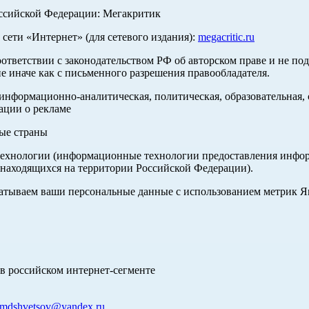
оссийской Федерации: Мегакритик
ети «Интернет» (для сетевого издания):
megacritic.ru
оответствии с законодательством РФ об авторском праве и не по
е иначе как с письменного разрешения правообладателя.
нформационно-аналитическая, политическая, образовательная, с
ации о рекламе
ные страны
хнологии (информационные технологии предоставления информа
 находящихся на территории Российской Федерации).
абатываем ваши персональные данные с использованием метрик 
в российском интернет-сегменте
mdshvetsov@yandex.ru