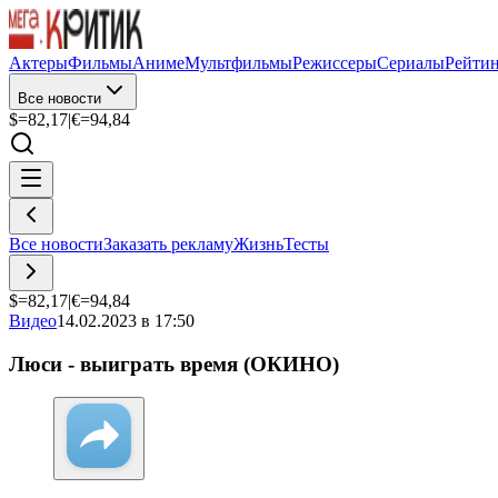
Актеры
Фильмы
Аниме
Мультфильмы
Режиссеры
Сериалы
Рейти
Все новости
$=
82,17
|
€=
94,84
Все новости
Заказать рекламу
Жизнь
Тесты
$=
82,17
|
€=
94,84
Видео
14.02.2023 в 17:50
Люси - выиграть время (ОКИНО)