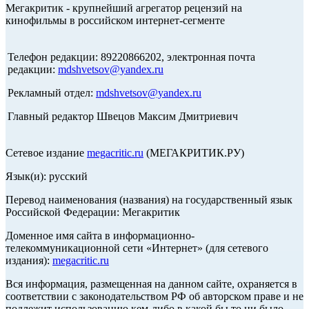
Мегакритик - крупнейший агрегатор рецензий на
кинофильмы в российском интернет-сегменте
Телефон редакции: 89220866202, электронная почта
редакции:
mdshvetsov@yandex.ru
Рекламный отдел:
mdshvetsov@yandex.ru
Главный редактор Швецов Максим Дмитриевич
Сетевое издание
megacritic.ru
(МЕГАКРИТИК.РУ)
Язык(и): русский
Перевод наименования (названия) на государственный язык
Российской Федерации: Мегакритик
Доменное имя сайта в информационно-
телекоммуникационной сети «Интернет» (для сетевого
издания):
megacritic.ru
Вся информация, размещенная на данном сайте, охраняется в
соответствии с законодательством РФ об авторском праве и не
подлежит использованию кем-либо в какой бы то ни было