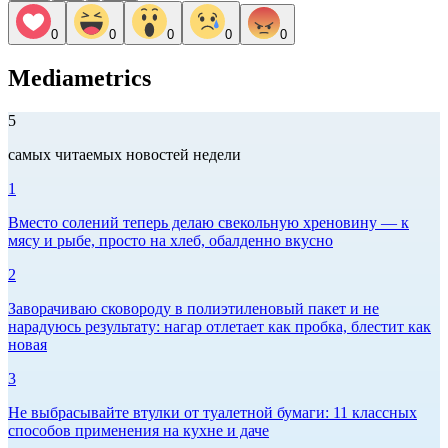
0
0
0
0
0
Mediametrics
5
самых читаемых новостей недели
1
Вместо солений теперь делаю свекольную хреновину — к
мясу и рыбе, просто на хлеб, обалденно вкусно
2
Заворачиваю сковороду в полиэтиленовый пакет и не
нарадуюсь результату: нагар отлетает как пробка, блестит как
новая
3
Не выбрасывайте втулки от туалетной бумаги: 11 классных
способов применения на кухне и даче