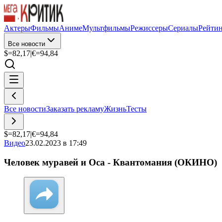
Актеры
Фильмы
Аниме
Мультфильмы
Режиссеры
Сериалы
Рейти
Все новости
$=
82,17
|
€=
94,84
Все новости
Заказать рекламу
Жизнь
Тесты
$=
82,17
|
€=
94,84
Видео
23.02.2023 в 17:49
Человек муравей и Оса - Квантомания (ОКИНО)