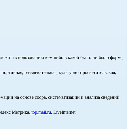
длежит использованию кем-либо в какой бы то ни было форме,
портивная, развлекательная, культурно-просветительская,
ции на основе сбора, систематизации и анализа сведений,
Яндекс Метрика,
top.mail.ru
, LiveInternet.