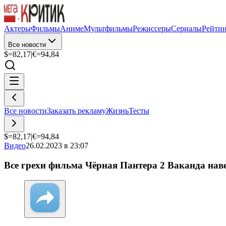
Актеры
Фильмы
Аниме
Мультфильмы
Режиссеры
Сериалы
Рейти
Все новости
$=
82,17
|
€=
94,84
Все новости
Заказать рекламу
Жизнь
Тесты
$=
82,17
|
€=
94,84
Видео
26.02.2023 в 23:07
Все грехи фильма Чёрная Пантера 2 Ваканда нав