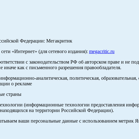
оссийской Федерации: Мегакритик
ети «Интернет» (для сетевого издания):
megacritic.ru
оответствии с законодательством РФ об авторском праве и не по
е иначе как с письменного разрешения правообладателя.
нформационно-аналитическая, политическая, образовательная, с
ации о рекламе
ные страны
хнологии (информационные технологии предоставления информа
 находящихся на территории Российской Федерации).
абатываем ваши персональные данные с использованием метрик 