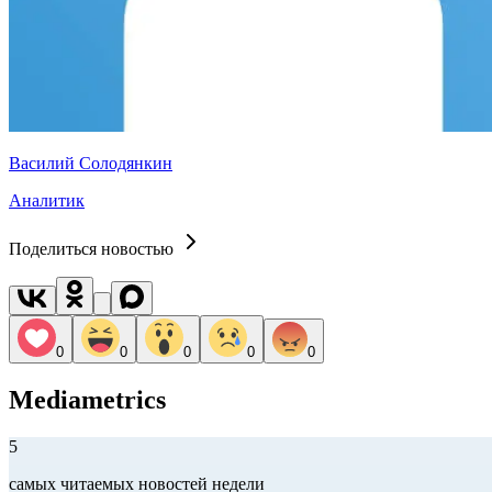
Василий Солодянкин
Аналитик
Поделиться новостью
0
0
0
0
0
Mediametrics
5
самых читаемых новостей недели