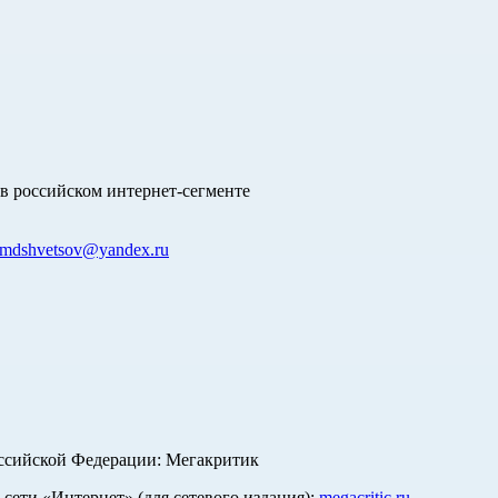
в российском интернет-сегменте
mdshvetsov@yandex.ru
оссийской Федерации: Мегакритик
ети «Интернет» (для сетевого издания):
megacritic.ru