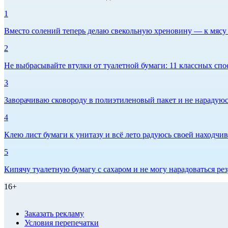
1
Вместо солений теперь делаю свекольную хреновину — к мясу и
2
Не выбрасывайте втулки от туалетной бумаги: 11 классных спо
3
Заворачиваю сковороду в полиэтиленовый пакет и не нарадуюсь 
4
Клею лист бумаги к унитазу и всё лето радуюсь своей находчиво
5
Кипячу туалетную бумагу с сахаром и не могу нарадоваться рез
16+
Заказать рекламу
Условия перепечатки