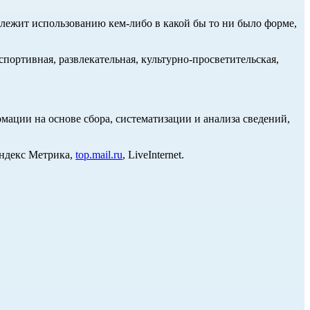
длежит использованию кем-либо в какой бы то ни было форме,
портивная, развлекательная, культурно-просветительская,
ции на основе сбора, систематизации и анализа сведений,
Яндекс Метрика,
top.mail.ru
, LiveInternet.