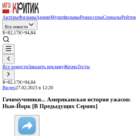
Актеры
Фильмы
Аниме
Мультфильмы
Режиссеры
Сериалы
Рейти
Все новости
$=
82,17
|
€=
94,84
Все новости
Заказать рекламу
Жизнь
Тесты
$=
82,17
|
€=
94,84
Видео
27.02.2023 в 12:20
Гачимученики... Американская история ужасов:
Нью-Йорк [В Предыдущих Сериях]