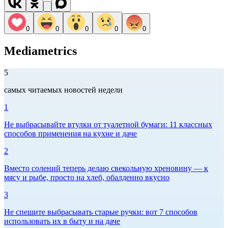
0
0
0
0
0
Mediametrics
5
самых читаемых новостей недели
1
Не выбрасывайте втулки от туалетной бумаги: 11 классных
способов применения на кухне и даче
2
Вместо солений теперь делаю свекольную хреновину — к
мясу и рыбе, просто на хлеб, обалденно вкусно
3
Не спешите выбрасывать старые ручки: вот 7 способов
использовать их в быту и на даче