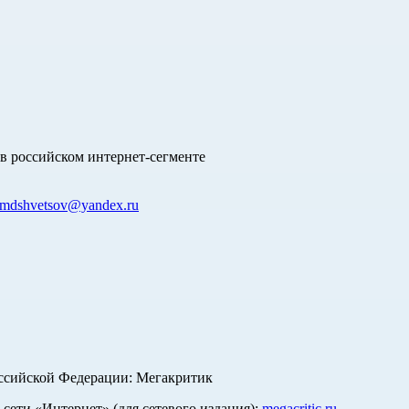
в российском интернет-сегменте
mdshvetsov@yandex.ru
оссийской Федерации: Мегакритик
ети «Интернет» (для сетевого издания):
megacritic.ru