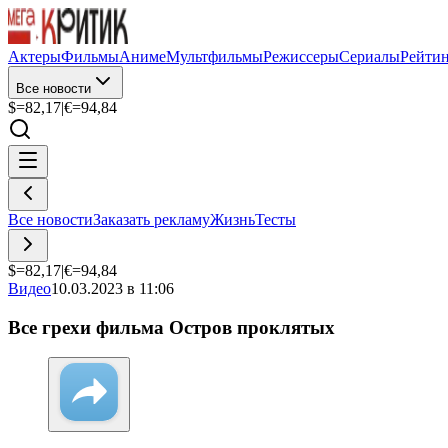
Актеры
Фильмы
Аниме
Мультфильмы
Режиссеры
Сериалы
Рейти
Все новости
$=
82,17
|
€=
94,84
Все новости
Заказать рекламу
Жизнь
Тесты
$=
82,17
|
€=
94,84
Видео
10.03.2023 в 11:06
Все грехи фильма Остров проклятых