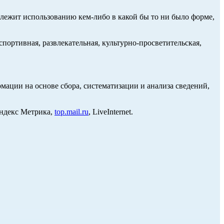
длежит использованию кем-либо в какой бы то ни было форме,
портивная, развлекательная, культурно-просветительская,
ции на основе сбора, систематизации и анализа сведений,
Яндекс Метрика,
top.mail.ru
, LiveInternet.