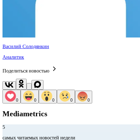
Василий Солодянкин
Аналитик
Поделиться новостью
0
0
0
0
0
Mediametrics
5
самых читаемых новостей недели