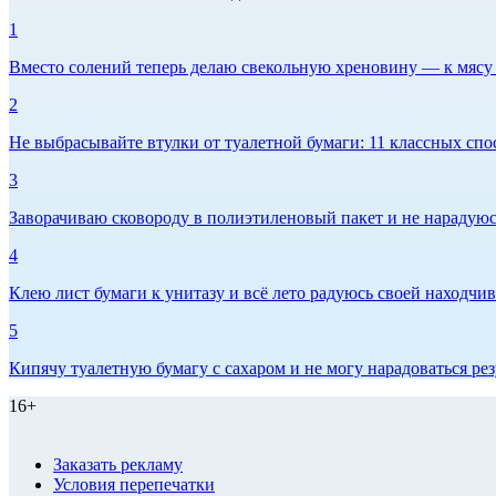
1
Вместо солений теперь делаю свекольную хреновину — к мясу и
2
Не выбрасывайте втулки от туалетной бумаги: 11 классных спо
3
Заворачиваю сковороду в полиэтиленовый пакет и не нарадуюсь 
4
Клею лист бумаги к унитазу и всё лето радуюсь своей находчиво
5
Кипячу туалетную бумагу с сахаром и не могу нарадоваться рез
16+
Заказать рекламу
Условия перепечатки