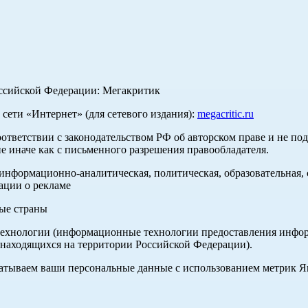
оссийской Федерации: Мегакритик
ети «Интернет» (для сетевого издания):
megacritic.ru
оответствии с законодательством РФ об авторском праве и не по
е иначе как с письменного разрешения правообладателя.
нформационно-аналитическая, политическая, образовательная, с
ации о рекламе
ные страны
хнологии (информационные технологии предоставления информа
 находящихся на территории Российской Федерации).
абатываем ваши персональные данные с использованием метрик 