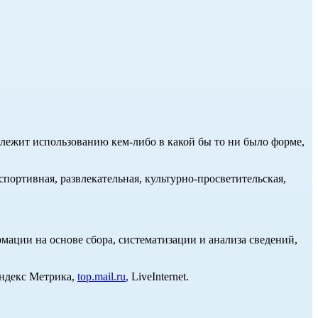
длежит использованию кем-либо в какой бы то ни было форме,
портивная, развлекательная, культурно-просветительская,
ции на основе сбора, систематизации и анализа сведений,
Яндекс Метрика,
top.mail.ru
, LiveInternet.