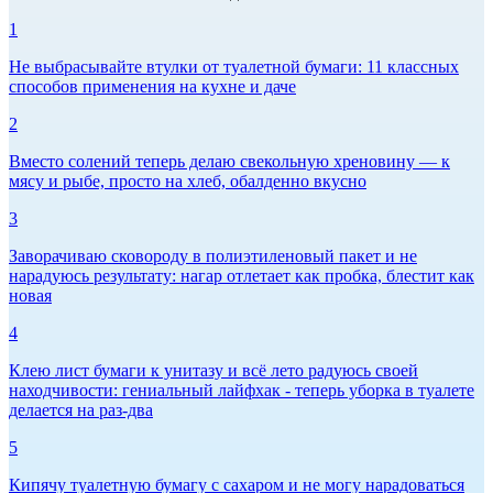
1
Не выбрасывайте втулки от туалетной бумаги: 11 классных
способов применения на кухне и даче
2
Вместо солений теперь делаю свекольную хреновину — к
мясу и рыбе, просто на хлеб, обалденно вкусно
3
Заворачиваю сковороду в полиэтиленовый пакет и не
нарадуюсь результату: нагар отлетает как пробка, блестит как
новая
4
Клею лист бумаги к унитазу и всё лето радуюсь своей
находчивости: гениальный лайфхак - теперь уборка в туалете
делается на раз-два
5
Кипячу туалетную бумагу с сахаром и не могу нарадоваться