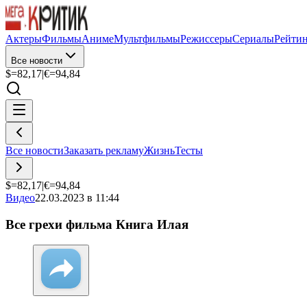
Актеры
Фильмы
Аниме
Мультфильмы
Режиссеры
Сериалы
Рейти
Все новости
$=
82,17
|
€=
94,84
Все новости
Заказать рекламу
Жизнь
Тесты
$=
82,17
|
€=
94,84
Видео
22.03.2023 в 11:44
Все грехи фильма Книга Илая