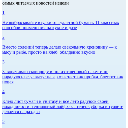
самых читаемых новостей недели
1
Не выбрасывайте втулки от туалетной бумаги: 11 классных
способов применения на кухне и даче
2
Вместо солений теперь делаю свекольную хреновину — к
мясу и рыбе, просто на хлеб, обалденно вкусно
3
Заворачиваю сковороду в полиэтиленовый пакет и не
нарадуюсь результату: нагар отлетает как пробка, блестит как
новая
4
Клею лист бумаги к унитазу и всё лето радуюсь своей
находчивости: гениальный лайфхак - теперь уборка в туалете
делается на раз-два
5