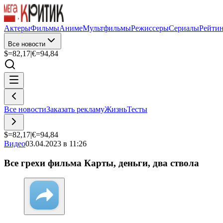
Актеры
Фильмы
Аниме
Мультфильмы
Режиссеры
Сериалы
Рейти
Все новости
$=
82,17
|
€=
94,84
Все новости
Заказать рекламу
Жизнь
Тесты
$=
82,17
|
€=
94,84
Видео
03.04.2023 в 11:26
Все грехи фильма Карты, деньги, два ствола