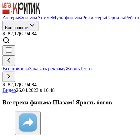
Актеры
Фильмы
Аниме
Мультфильмы
Режиссеры
Сериалы
Рейти
Все новости
$=
82,17
|
€=
94,84
Все новости
Заказать рекламу
Жизнь
Тесты
$=
82,17
|
€=
94,84
Видео
26.04.2023 в 16:48
Все грехи фильма Шазам! Ярость богов