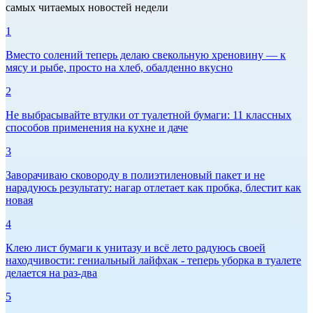
самых читаемых новостей недели
1
Вместо солений теперь делаю свекольную хреновину — к
мясу и рыбе, просто на хлеб, обалденно вкусно
2
Не выбрасывайте втулки от туалетной бумаги: 11 классных
способов применения на кухне и даче
3
Заворачиваю сковороду в полиэтиленовый пакет и не
нарадуюсь результату: нагар отлетает как пробка, блестит как
новая
4
Клею лист бумаги к унитазу и всё лето радуюсь своей
находчивости: гениальный лайфхак - теперь уборка в туалете
делается на раз-два
5