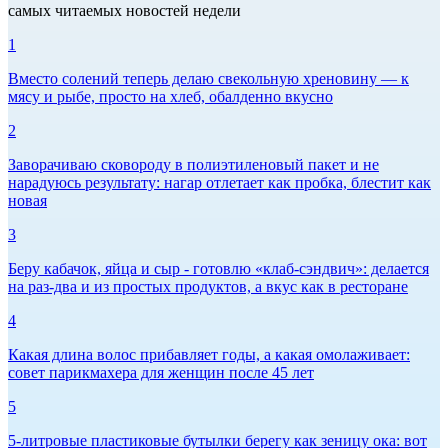
самых читаемых новостей недели
1
Вместо солений теперь делаю свекольную хреновину — к
мясу и рыбе, просто на хлеб, обалденно вкусно
2
Заворачиваю сковороду в полиэтиленовый пакет и не
нарадуюсь результату: нагар отлетает как пробка, блестит как
новая
3
Беру кабачок, яйца и сыр - готовлю «клаб-сэндвич»: делается
на раз-два и из простых продуктов, а вкус как в ресторане
4
Какая длина волос прибавляет годы, а какая омолаживает:
совет парикмахера для женщин после 45 лет
5
5-литровые пластиковые бутылки берегу как зеницу ока: вот