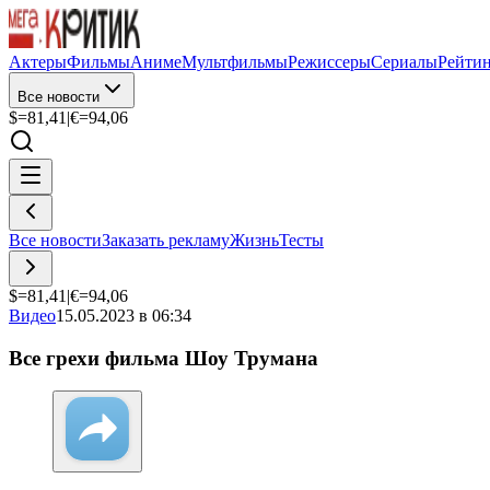
Актеры
Фильмы
Аниме
Мультфильмы
Режиссеры
Сериалы
Рейти
Все новости
$=
81,41
|
€=
94,06
Все новости
Заказать рекламу
Жизнь
Тесты
$=
81,41
|
€=
94,06
Видео
15.05.2023 в 06:34
Все грехи фильма Шоу Трумана