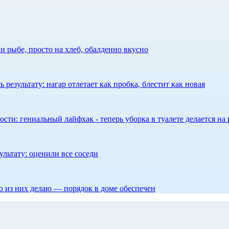
 рыбе, просто на хлеб, обалденно вкусно
результату: нагар отлетает как пробка, блестит как новая
сти: гениальный лайфхак - теперь уборка в туалете делается на 
ультату: оценили все соседи
то из них делаю — порядок в доме обеспечен