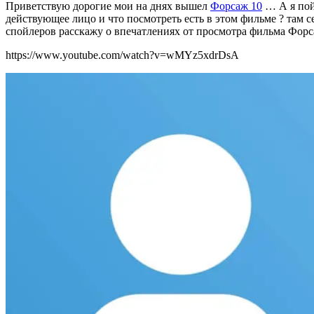
Приветствую дорогие мои на днях вышел
Форсаж 10
… А я пой
действующее лицо и что посмотреть есть в этом фильме ? там 
спойлеров расскажу о впечатлениях от просмотра фильма Фор
https://www.youtube.com/watch?v=wMYz5xdrDsA