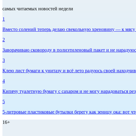
самых читаемых новостей недели
1
Вместо солений теперь делаю свекольную хреновину — к мясу и
2
Заворачиваю сковороду в полиэтиленовый пакет и не нарадуюсь 
3
Клею лист бумаги к унитазу и всё лето радуюсь своей находчиво
4
Кипячу туалетную бумагу с сахаром и не могу нарадоваться рез
5
5-литровые пластиковые бутылки берегу как зеницу ока: вот ч
16+