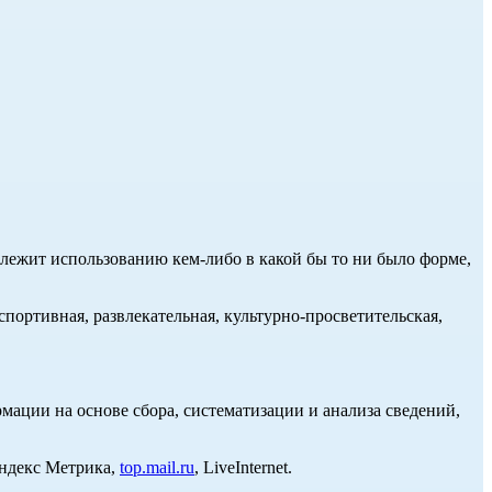
длежит использованию кем-либо в какой бы то ни было форме,
портивная, развлекательная, культурно-просветительская,
ции на основе сбора, систематизации и анализа сведений,
Яндекс Метрика,
top.mail.ru
, LiveInternet.