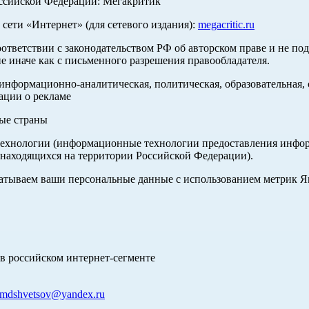
оссийской Федерации: Мегакритик
ети «Интернет» (для сетевого издания):
megacritic.ru
оответствии с законодательством РФ об авторском праве и не по
е иначе как с письменного разрешения правообладателя.
нформационно-аналитическая, политическая, образовательная, с
ации о рекламе
ные страны
хнологии (информационные технологии предоставления информа
 находящихся на территории Российской Федерации).
абатываем ваши персональные данные с использованием метрик 
в российском интернет-сегменте
mdshvetsov@yandex.ru