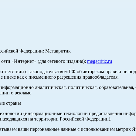
оссийской Федерации: Мегакритик
ети «Интернет» (для сетевого издания):
megacritic.ru
оответствии с законодательством РФ об авторском праве и не по
е иначе как с письменного разрешения правообладателя.
нформационно-аналитическая, политическая, образовательная, с
ации о рекламе
ные страны
хнологии (информационные технологии предоставления информа
 находящихся на территории Российской Федерации).
абатываем ваши персональные данные с использованием метрик 