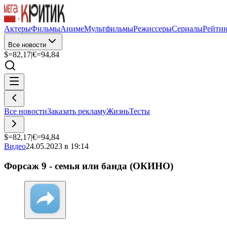
Актеры
Фильмы
Аниме
Мультфильмы
Режиссеры
Сериалы
Рейти
Все новости
$=
82,17
|
€=
94,84
Все новости
Заказать рекламу
Жизнь
Тесты
$=
82,17
|
€=
94,84
Видео
24.05.2023 в 19:14
Форсаж 9 - семья или банда (ОКИНО)