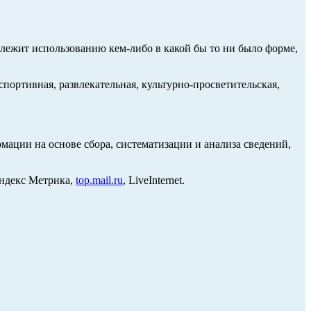
длежит использованию кем-либо в какой бы то ни было форме,
портивная, развлекательная, культурно-просветительская,
ции на основе сбора, систематизации и анализа сведений,
Яндекс Метрика,
top.mail.ru
, LiveInternet.