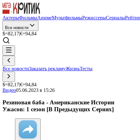
Актеры
Фильмы
Аниме
Мультфильмы
Режиссеры
Сериалы
Рейти
Все новости
$=
82,17
|
€=
94,84
Все новости
Заказать рекламу
Жизнь
Тесты
$=
82,17
|
€=
94,84
Видео
05.06.2023 в 15:26
Резиновая баба - Американские Истории
Ужасов: 1 сезон [В Предыдущих Сериях]