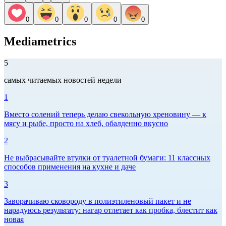
0
0
0
0
0
Mediametrics
5
самых читаемых новостей недели
1
Вместо солений теперь делаю свекольную хреновину — к
мясу и рыбе, просто на хлеб, обалденно вкусно
2
Не выбрасывайте втулки от туалетной бумаги: 11 классных
способов применения на кухне и даче
3
Заворачиваю сковороду в полиэтиленовый пакет и не
нарадуюсь результату: нагар отлетает как пробка, блестит как
новая