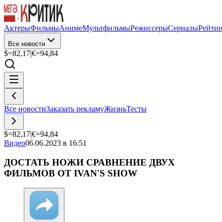
Актеры
Фильмы
Аниме
Мультфильмы
Режиссеры
Сериалы
Рейти
Все новости
$=
82,17
|
€=
94,84
Все новости
Заказать рекламу
Жизнь
Тесты
$=
82,17
|
€=
94,84
Видео
06.06.2023 в 16:51
ДОСТАТЬ НОЖИ СРАВНЕНИЕ ДВУХ
ФИЛЬМОВ ОТ IVAN'S SHOW