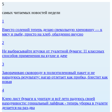
5
самых читаемых новостей недели
1
Вместо солений теперь делаю свекольную хреновину — к
мясу и рыбе, просто на хлеб, обалденно вкусно
2
Не выбрасывайте втулки от туалетной бумаги: 11 классных
способов применения на кухне и даче
3
Заворачиваю сковороду в полиэтиленовый пакет и не
нарадуюсь результату: нагар отлетает как пробка, блестит как
новая
4
Клею лист бумаги к унитазу и всё лето радуюсь своей
находчивости: гениальный лайфхак - теперь уборка в туалете
делается на раз-два