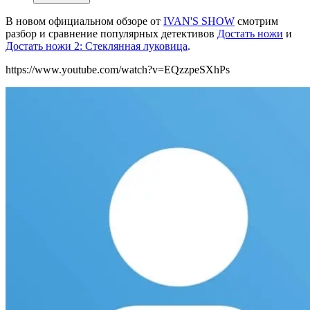
В новом официальном обзоре от
IVAN'S SHOW
смотрим
разбор и сравнение популярных детективов
Достать ножи
и
Достать ножи 2: Стеклянная луковица
.
https://www.youtube.com/watch?v=EQzzpeSXhPs