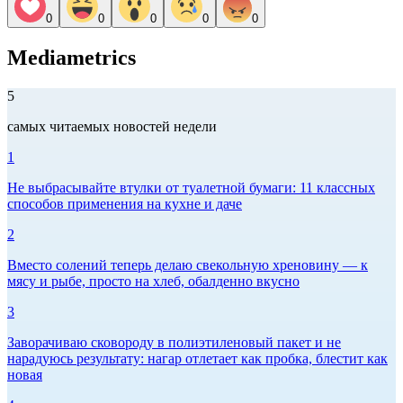
0
0
0
0
0
Mediametrics
5
самых читаемых новостей недели
1
Не выбрасывайте втулки от туалетной бумаги: 11 классных
способов применения на кухне и даче
2
Вместо солений теперь делаю свекольную хреновину — к
мясу и рыбе, просто на хлеб, обалденно вкусно
3
Заворачиваю сковороду в полиэтиленовый пакет и не
нарадуюсь результату: нагар отлетает как пробка, блестит как
новая