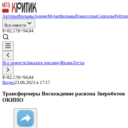
Актеры
Фильмы
Аниме
Мультфильмы
Режиссеры
Сериалы
Рейти
Все новости
$=
82,17
|
€=
94,84
Все новости
Заказать рекламу
Жизнь
Тесты
$=
82,17
|
€=
94,84
Видео
23.06.2023 в 17:17
Трансформеры Восхождение расизма Звероботов
ОКИНО