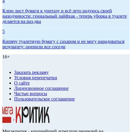
4
Клею лист бумаги к унитазу и всё лето радуюсь своей
находчивости: гениальный лайфхак - теперь уборка в туалете
делается на раз-два
5
Кипячу туалетную бумагу с сахаром и не могу нарадоваться
результату: оценили все соседи
16+
Заказать рекламу
Условия перепечатки
О сайте
Лицензионное соглашение
Частые вопросы
Пользовательское соглашение
Мегакритик - крупнейший агрегатор рецензий на