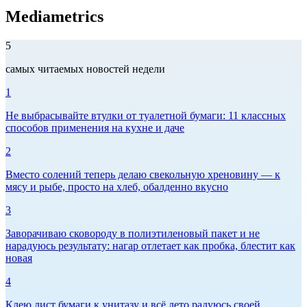
Mediametrics
5
самых читаемых новостей недели
1
Не выбрасывайте втулки от туалетной бумаги: 11 классных
способов применения на кухне и даче
2
Вместо солений теперь делаю свекольную хреновину — к
мясу и рыбе, просто на хлеб, обалденно вкусно
3
Заворачиваю сковороду в полиэтиленовый пакет и не
нарадуюсь результату: нагар отлетает как пробка, блестит как
новая
4
Клею лист бумаги к унитазу и всё лето радуюсь своей