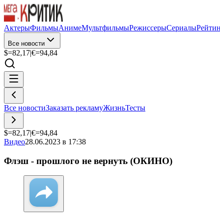
Актеры
Фильмы
Аниме
Мультфильмы
Режиссеры
Сериалы
Рейти
Все новости
$=
82,17
|
€=
94,84
Все новости
Заказать рекламу
Жизнь
Тесты
$=
82,17
|
€=
94,84
Видео
28.06.2023 в 17:38
Флэш - прошлого не вернуть (ОКИНО)