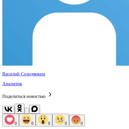
Василий Солодянкин
Аналитик
Поделиться новостью
0
0
0
0
0