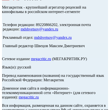
Мегакритик - крупнейший агрегатор рецензий на
кинофильмы в российском интернет-сегменте
Телефон редакции: 89220866202, электронная почта
редакции:
mdshvetsov@yandex.ru
Рекламный отдел:
mdshvetsov@yandex.ru
Главный редактор Швецов Максим Дмитриевич
Сетевое издание
megacritic.ru
(МЕГАКРИТИК.РУ)
Язык(и): русский
Перевод наименования (названия) на государственный язык
Российской Федерации: Мегакритик
Доменное имя сайта в информационно-
телекоммуникационной сети «Интернет» (для сетевого
издания):
megacritic.ru
Вся информация, размещенная на данном сайте, охраняется в
соответствии с законодательством РФ об авторском праве и не