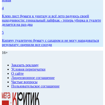
новая
4
Клею лист бумаги к унитазу и всё лето радуюсь своей
находчивости: гениальный лайфхак - теперь уборка в туалете
делается на раз-два
5
Кипячу туалетную бумагу с сахаром и не могу нарадоваться
результату: оценили все соседи
16+
Заказать рекламу
Условия перепечатки
О сайте
Лицензионное соглашение
Частые вопросы
Пользовательское соглашение