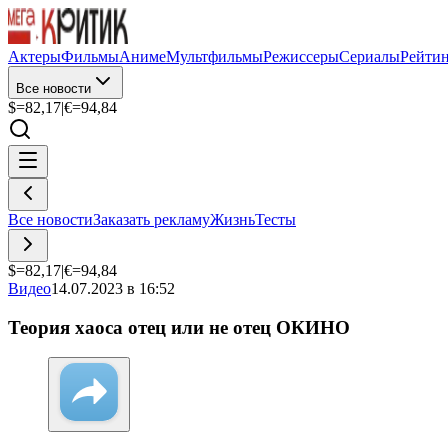
Актеры
Фильмы
Аниме
Мультфильмы
Режиссеры
Сериалы
Рейти
Все новости
$=
82,17
|
€=
94,84
Все новости
Заказать рекламу
Жизнь
Тесты
$=
82,17
|
€=
94,84
Видео
14.07.2023 в 16:52
Теория хаоса отец или не отец ОКИНО