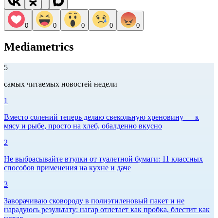
0
0
0
0
0
Mediametrics
5
самых читаемых новостей недели
1
Вместо солений теперь делаю свекольную хреновину — к
мясу и рыбе, просто на хлеб, обалденно вкусно
2
Не выбрасывайте втулки от туалетной бумаги: 11 классных
способов применения на кухне и даче
3
Заворачиваю сковороду в полиэтиленовый пакет и не
нарадуюсь результату: нагар отлетает как пробка, блестит как