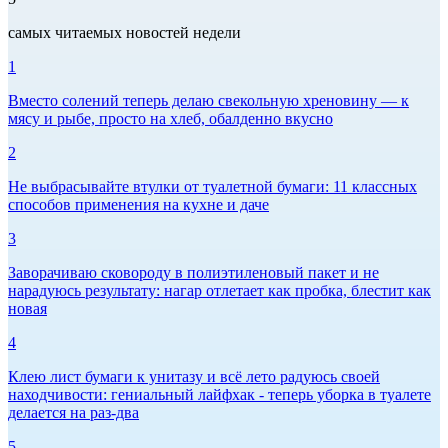
самых читаемых новостей недели
1
Вместо солений теперь делаю свекольную хреновину — к
мясу и рыбе, просто на хлеб, обалденно вкусно
2
Не выбрасывайте втулки от туалетной бумаги: 11 классных
способов применения на кухне и даче
3
Заворачиваю сковороду в полиэтиленовый пакет и не
нарадуюсь результату: нагар отлетает как пробка, блестит как
новая
4
Клею лист бумаги к унитазу и всё лето радуюсь своей
находчивости: гениальный лайфхак - теперь уборка в туалете
делается на раз-два
5