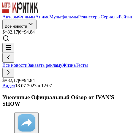
Актеры
Фильмы
Аниме
Мультфильмы
Режиссеры
Сериалы
Рейти
Все новости
$=
82,17
|
€=
94,84
Все новости
Заказать рекламу
Жизнь
Тесты
$=
82,17
|
€=
94,84
Видео
18.07.2023 в 12:07
Унесенные Официальный Обзор от IVAN'S
SHOW