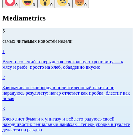
0
0
0
0
0
Mediametrics
5
самых читаемых новостей недели
1
Вместо солений теперь делаю свекольную хреновину — к
мясу и рыбе, просто на хлеб, обалденно вкусно
2
Заворачиваю сковороду в полиэтиленовый пакет и не
нарадуюсь результату: нагар отлетает как пробка, блестит как
новая
3
Клею лист бумаги к унитазу и всё лето радуюсь своей
находчивости: гениальный лайфхак - теперь уборка в туалете
делается на раз-два