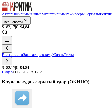
Актеры
Фильмы
Аниме
Мультфильмы
Режиссеры
Сериалы
Рейти
Все новости
$=
82,17
|
€=
94,84
Все новости
Заказать рекламу
Жизнь
Тесты
$=
82,17
|
€=
94,84
Видео
11.08.2023 в 17:29
Круче некуда - скрытый удар (ОКИНО)