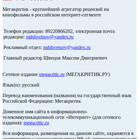
Мегакритик - крупнейший агрегатор рецензий на
кинофильмы в российском интернет-сегменте
Телефон редакции: 89220866202, электронная почта
редакции:
mdshvetsov@yandex.ru
Рекламный отдел:
mdshvetsov@yandex.ru
Главный редактор Швецов Максим Дмитриевич
Сетевое издание
megacritic.ru
(МЕГАКРИТИК.РУ)
Язык(и): русский
Перевод наименования (названия) на государственный язык
Российской Федерации: Мегакритик
Доменное имя сайта в информационно-
телекоммуникационной сети «Интернет» (для сетевого
издания):
megacritic.ru
Вся информация, размещенная на данном сайте, охраняется в
соответствии с законодательством РФ об авторском праве и не