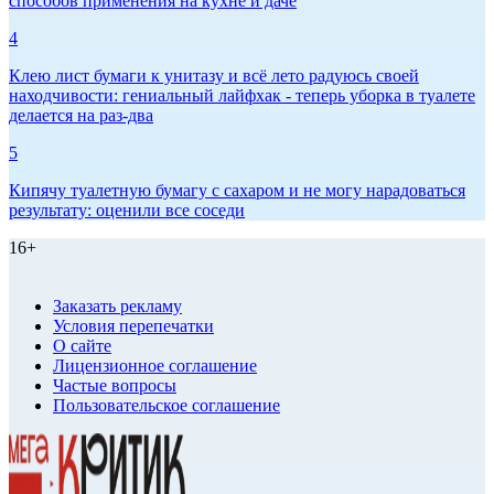
способов применения на кухне и даче
4
Клею лист бумаги к унитазу и всё лето радуюсь своей
находчивости: гениальный лайфхак - теперь уборка в туалете
делается на раз-два
5
Кипячу туалетную бумагу с сахаром и не могу нарадоваться
результату: оценили все соседи
16+
Заказать рекламу
Условия перепечатки
О сайте
Лицензионное соглашение
Частые вопросы
Пользовательское соглашение