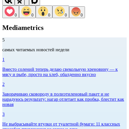
0
0
0
0
0
Mediametrics
5
самых читаемых новостей недели
1
Вместо солений теперь делаю свекольную хреновину — к
мясу и рыбе, просто на хлеб, обалденно вкусно
2
Заворачиваю сковороду в полиэтиленовый пакет и не
нарадуюсь результату: нагар отлетает как пробка, блестит как
новая
3
Не выбрасывайте втулки от туалетной бумаги: 11 классных