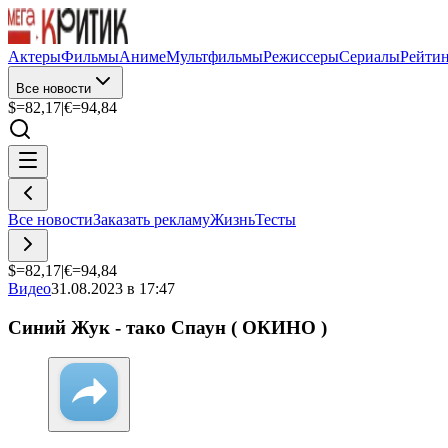
Актеры
Фильмы
Аниме
Мультфильмы
Режиссеры
Сериалы
Рейти
Все новости
$=
82,17
|
€=
94,84
Все новости
Заказать рекламу
Жизнь
Тесты
$=
82,17
|
€=
94,84
Видео
31.08.2023 в 17:47
Синий Жук - тако Спаун ( ОКИНО )