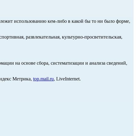
длежит использованию кем-либо в какой бы то ни было форме,
портивная, развлекательная, культурно-просветительская,
ции на основе сбора, систематизации и анализа сведений,
Яндекс Метрика,
top.mail.ru
, LiveInternet.