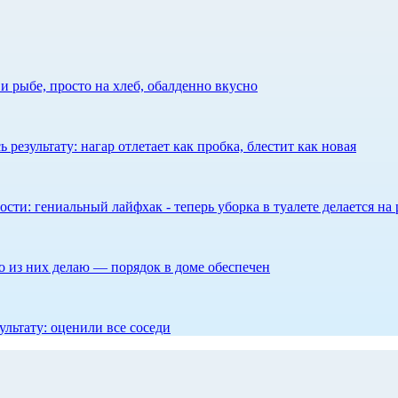
 рыбе, просто на хлеб, обалденно вкусно
результату: нагар отлетает как пробка, блестит как новая
сти: гениальный лайфхак - теперь уборка в туалете делается на 
то из них делаю — порядок в доме обеспечен
ультату: оценили все соседи