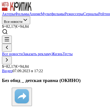
Актеры
Фильмы
Аниме
Мультфильмы
Режиссеры
Сериалы
Рейти
Все новости
$=
82,17
|
€=
94,84
Все новости
Заказать рекламу
Жизнь
Тесты
$=
82,17
|
€=
94,84
Видео
07.09.2023 в 17:22
Без обид _ детская травма (ОКИНО)