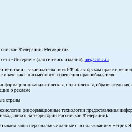
оссийской Федерации: Мегакритик
ети «Интернет» (для сетевого издания):
megacritic.ru
оответствии с законодательством РФ об авторском праве и не по
е иначе как с письменного разрешения правообладателя.
нформационно-аналитическая, политическая, образовательная, с
ации о рекламе
ные страны
хнологии (информационные технологии предоставления информа
 находящихся на территории Российской Федерации).
абатываем ваши персональные данные с использованием метрик 