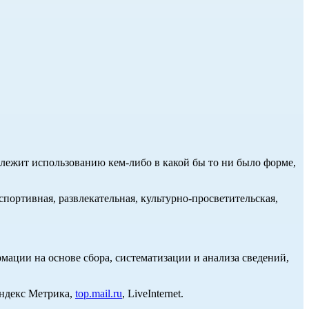
длежит использованию кем-либо в какой бы то ни было форме,
портивная, развлекательная, культурно-просветительская,
ции на основе сбора, систематизации и анализа сведений,
Яндекс Метрика,
top.mail.ru
, LiveInternet.