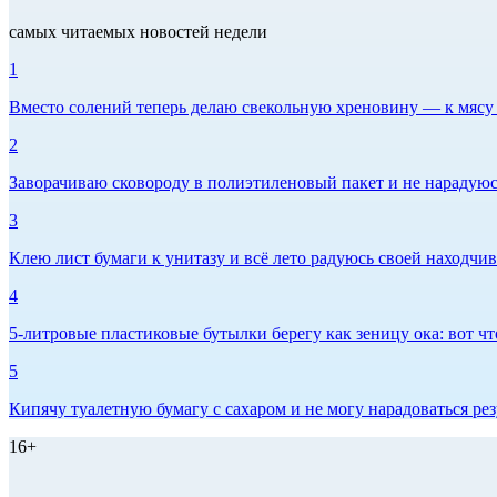
самых читаемых новостей недели
1
Вместо солений теперь делаю свекольную хреновину — к мясу и
2
Заворачиваю сковороду в полиэтиленовый пакет и не нарадуюсь 
3
Клею лист бумаги к унитазу и всё лето радуюсь своей находчиво
4
5-литровые пластиковые бутылки берегу как зеницу ока: вот ч
5
Кипячу туалетную бумагу с сахаром и не могу нарадоваться рез
16+