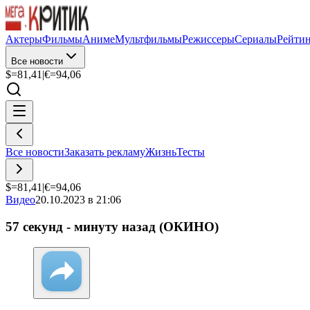
Актеры
Фильмы
Аниме
Мультфильмы
Режиссеры
Сериалы
Рейти
Все новости
$=
81,41
|
€=
94,06
Все новости
Заказать рекламу
Жизнь
Тесты
$=
81,41
|
€=
94,06
Видео
20.10.2023 в 21:06
57 секунд - минуту назад (ОКИНО)