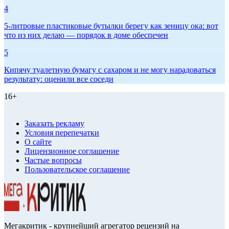
4
5-литровые пластиковые бутылки берегу как зеницу ока: вот
что из них делаю — порядок в доме обеспечен
5
Кипячу туалетную бумагу с сахаром и не могу нарадоваться
результату: оценили все соседи
16+
Заказать рекламу
Условия перепечатки
О сайте
Лицензионное соглашение
Частые вопросы
Пользовательское соглашение
Мегакритик - крупнейший агрегатор рецензий на