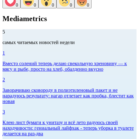
0
0
0
0
0
Mediametrics
5
самых читаемых новостей недели
1
Вместо солений теперь делаю свекольную хреновину — к
мясу и рыбе, просто на хлеб, обалденно вкусно
2
Заворачиваю сковороду в полиэтиленовый пакет и не
нарадуюсь результату: нагар отлетает как пробка, блестит как
новая
3
Клею лист бумаги к унитазу и всё лето радуюсь своей
находчивости: гениальный лайфхак - теперь уборка в туалете
делается на раз-два