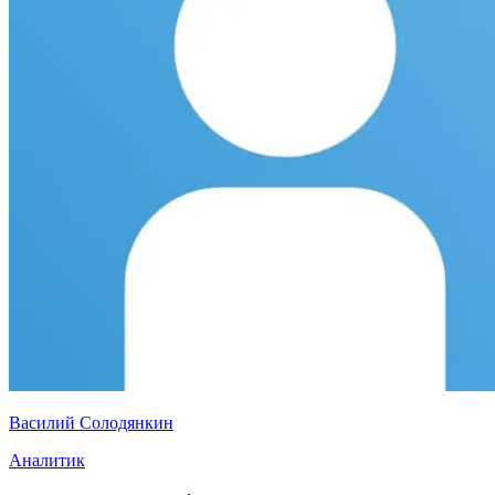
Василий Солодянкин
Аналитик