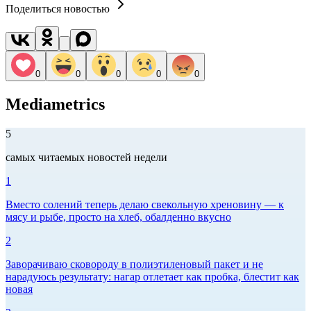
Поделиться новостью
0
0
0
0
0
Mediametrics
5
самых читаемых новостей недели
1
Вместо солений теперь делаю свекольную хреновину — к
мясу и рыбе, просто на хлеб, обалденно вкусно
2
Заворачиваю сковороду в полиэтиленовый пакет и не
нарадуюсь результату: нагар отлетает как пробка, блестит как
новая