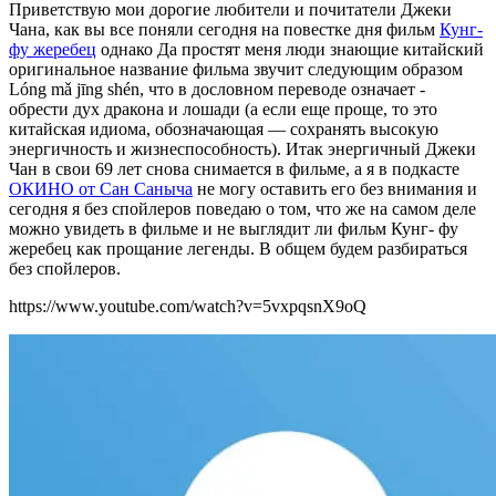
Приветствую мои дорогие любители и почитатели Джеки
Чана, как вы все поняли сегодня на повестке дня фильм
Кунг-
фу жеребец
однако Да простят меня люди знающие китайский
оригинальное название фильма звучит следующим образом
Lóng mǎ jīng shén, что в дословном переводе означает -
обрести дух дракона и лошади (а если еще проще, то это
китайская идиома, обозначающая — сохранять высокую
энергичность и жизнеспособность). Итак энергичный Джеки
Чан в свои 69 лет снова снимается в фильме, а я в подкасте
ОКИНО от Сан Саныча
не могу оставить его без внимания и
сегодня я без спойлеров поведаю о том, что же на самом деле
можно увидеть в фильме и не выглядит ли фильм Кунг- фу
жеребец как прощание легенды. В общем будем разбираться
без спойлеров.
https://www.youtube.com/watch?v=5vxpqsnX9oQ