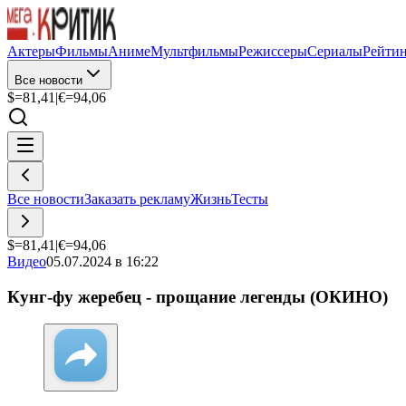
Актеры
Фильмы
Аниме
Мультфильмы
Режиссеры
Сериалы
Рейти
Все новости
$=
81,41
|
€=
94,06
Все новости
Заказать рекламу
Жизнь
Тесты
$=
81,41
|
€=
94,06
Видео
05.07.2024 в 16:22
Кунг-фу жеребец - прощание легенды (ОКИНО)