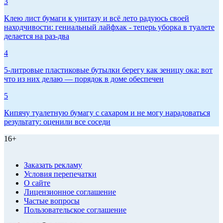
3
Клею лист бумаги к унитазу и всё лето радуюсь своей
находчивости: гениальный лайфхак - теперь уборка в туалете
делается на раз-два
4
5-литровые пластиковые бутылки берегу как зеницу ока: вот
что из них делаю — порядок в доме обеспечен
5
Кипячу туалетную бумагу с сахаром и не могу нарадоваться
результату: оценили все соседи
16+
Заказать рекламу
Условия перепечатки
О сайте
Лицензионное соглашение
Частые вопросы
Пользовательское соглашение