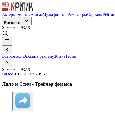
Актеры
Фильмы
Аниме
Мультфильмы
Режиссеры
Сериалы
Рейти
Все новости
$=
80,93
|
€=
93,19
Все новости
Заказать рекламу
Жизнь
Тесты
$=
80,93
|
€=
93,19
Видео
10.08.2024 в 20:15
Лило и Стич - Трейлер фильма