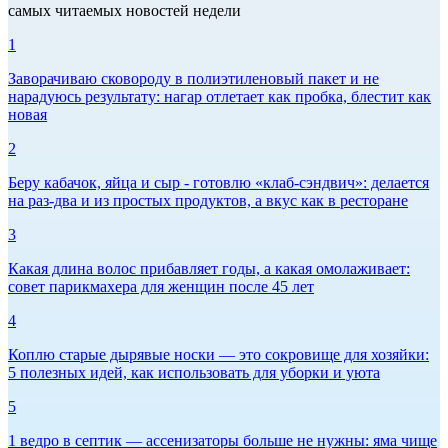
самых читаемых новостей недели
1
Заворачиваю сковороду в полиэтиленовый пакет и не
нарадуюсь результату: нагар отлетает как пробка, блестит как
новая
2
Беру кабачок, яйца и сыр - готовлю «клаб-сэндвич»: делается
на раз-два и из простых продуктов, а вкус как в ресторане
3
Какая длина волос прибавляет годы, а какая омолаживает:
совет парикмахера для женщин после 45 лет
4
Коплю старые дырявые носки — это сокровище для хозяйки:
5 полезных идей, как использовать для уборки и уюта
5
1 ведро в септик — ассенизаторы больше не нужны: яма чище