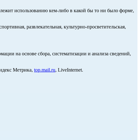
длежит использованию кем-либо в какой бы то ни было форме,
портивная, развлекательная, культурно-просветительская,
ции на основе сбора, систематизации и анализа сведений,
Яндекс Метрика,
top.mail.ru
, LiveInternet.