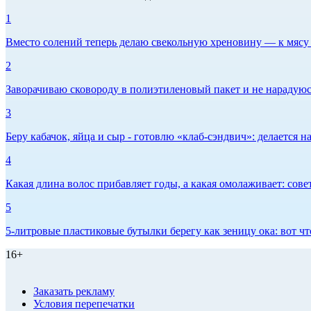
1
Вместо солений теперь делаю свекольную хреновину — к мясу и
2
Заворачиваю сковороду в полиэтиленовый пакет и не нарадуюсь 
3
Беру кабачок, яйца и сыр - готовлю «клаб-сэндвич»: делается на
4
Какая длина волос прибавляет годы, а какая омолаживает: сов
5
5-литровые пластиковые бутылки берегу как зеницу ока: вот ч
16+
Заказать рекламу
Условия перепечатки