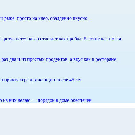
 рыбе, просто на хлеб, обалденно вкусно
результату: нагар отлетает как пробка, блестит как новая
 раз-два и из простых продуктов, а вкус как в ресторане
ет парикмахера для женщин после 45 лет
то из них делаю — порядок в доме обеспечен