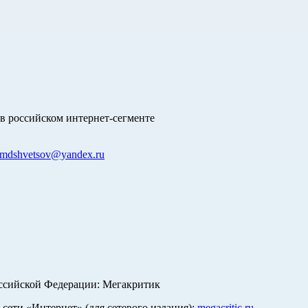
в российском интернет-сегменте
mdshvetsov@yandex.ru
оссийской Федерации: Мегакритик
ети «Интернет» (для сетевого издания):
megacritic.ru