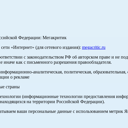
оссийской Федерации: Мегакритик
ети «Интернет» (для сетевого издания):
megacritic.ru
оответствии с законодательством РФ об авторском праве и не по
е иначе как с письменного разрешения правообладателя.
нформационно-аналитическая, политическая, образовательная, с
ации о рекламе
ные страны
хнологии (информационные технологии предоставления информа
 находящихся на территории Российской Федерации).
абатываем ваши персональные данные с использованием метрик 