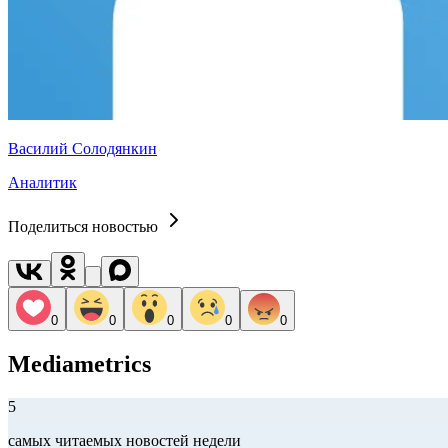
Василий Солодянкин
Аналитик
Поделиться новостью
0
0
0
0
0
Mediametrics
5
самых читаемых новостей недели