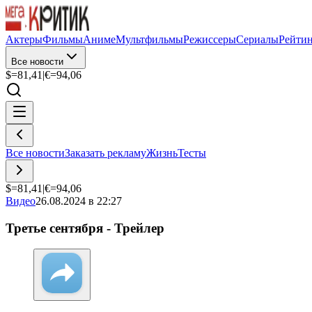
Актеры
Фильмы
Аниме
Мультфильмы
Режиссеры
Сериалы
Рейти
Все новости
$=
81,41
|
€=
94,06
Все новости
Заказать рекламу
Жизнь
Тесты
$=
81,41
|
€=
94,06
Видео
26.08.2024 в 22:27
Третье сентября - Трейлер