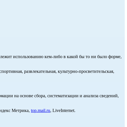
длежит использованию кем-либо в какой бы то ни было форме,
портивная, развлекательная, культурно-просветительская,
ции на основе сбора, систематизации и анализа сведений,
Яндекс Метрика,
top.mail.ru
, LiveInternet.