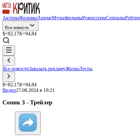
Актеры
Фильмы
Аниме
Мультфильмы
Режиссеры
Сериалы
Рейти
Все новости
$=
82,17
|
€=
94,84
Все новости
Заказать рекламу
Жизнь
Тесты
$=
82,17
|
€=
94,84
Видео
27.08.2024 в 19:21
Соник 3 - Трейлер