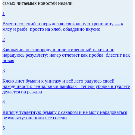
самых читаемых новостей недели
1
Вместо солений теперь делаю свекольную хреновину — к
мясу и рыбе, просто на хлеб, обалденно вкусно
2
Заворачиваю сковороду в полиэтиленовый пакет и не
нарадуюсь результату: нагар отлетает как пробка, блестит как
новая
3
Клею лист бумаги к унитазу и всё лето радуюсь своей
находчивости: гениальный лайфхак - теперь уборка в туалете
делается на раз-два
4
Кипячу туалетную бумагу с сахаром и не могу нарадоваться
результату: оценили все соседи
5