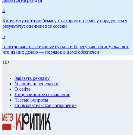
делается на раз-два
4
Кипячу туалетную бумагу с сахаром и не могу нарадоваться
результату: оценили все соседи
5
5-литровые пластиковые бутылки берегу как зеницу ока: вот
что из них делаю — порядок в доме обеспечен
16+
Заказать рекламу
Условия перепечатки
О сайте
Лицензионное соглашение
Частые вопросы
Пользовательское соглашение