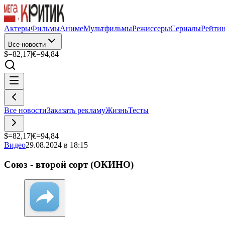
Актеры
Фильмы
Аниме
Мультфильмы
Режиссеры
Сериалы
Рейти
Все новости
$=
82,17
|
€=
94,84
Все новости
Заказать рекламу
Жизнь
Тесты
$=
82,17
|
€=
94,84
Видео
29.08.2024 в 18:15
Союз - второй сорт (ОКИНО)