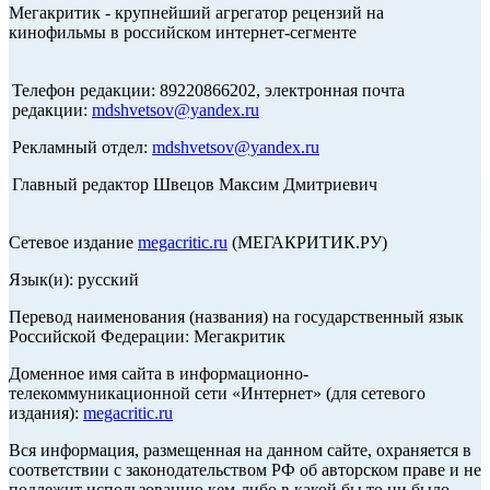
Мегакритик - крупнейший агрегатор рецензий на
кинофильмы в российском интернет-сегменте
Телефон редакции: 89220866202, электронная почта
редакции:
mdshvetsov@yandex.ru
Рекламный отдел:
mdshvetsov@yandex.ru
Главный редактор Швецов Максим Дмитриевич
Сетевое издание
megacritic.ru
(МЕГАКРИТИК.РУ)
Язык(и): русский
Перевод наименования (названия) на государственный язык
Российской Федерации: Мегакритик
Доменное имя сайта в информационно-
телекоммуникационной сети «Интернет» (для сетевого
издания):
megacritic.ru
Вся информация, размещенная на данном сайте, охраняется в
соответствии с законодательством РФ об авторском праве и не
подлежит использованию кем-либо в какой бы то ни было