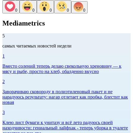
0
0
0
0
0
Mediametrics
5
самых читаемых новостей недели
1
Вместо солений теперь делаю свекольную хреновину — к
мясу и рыбе, просто на хлеб, обалденно вкусно
2
Заворачиваю сковороду в полиэтиленовый пакет и не
нарадуюсь результату: нагар отлетает как пробка, блестит как
новая
3
Клею лист бумаги к унитазу и всё лето радуюсь своей
находчивости: гениальный лайфхак - теперь уборка в туалете