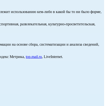
длежит использованию кем-либо в какой бы то ни было форме,
портивная, развлекательная, культурно-просветительская,
ции на основе сбора, систематизации и анализа сведений,
Яндекс Метрика,
top.mail.ru
, LiveInternet.