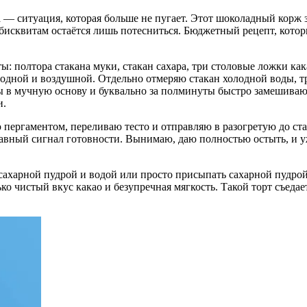
ла — ситуация, которая больше не пугает. Этот шоколадный корж
бисквитам остаётся лишь потесниться. Бюджетный рецепт, кото
ы: полтора стакана муки, стакан сахара, три столовые ложки к
одной и воздушной. Отдельно отмеряю стакан холодной воды, тр
в мучную основу и буквально за полминуты быстро замешиваю гл
и.
ергаментом, переливаю тесто и отправляю в разогретую до ста 
авный сигнал готовности. Вынимаю, даю полностью остыть, и уж
 сахарной пудрой и водой или просто присыпать сахарной пудро
ько чистый вкус какао и безупречная мягкость. Такой торт съедае