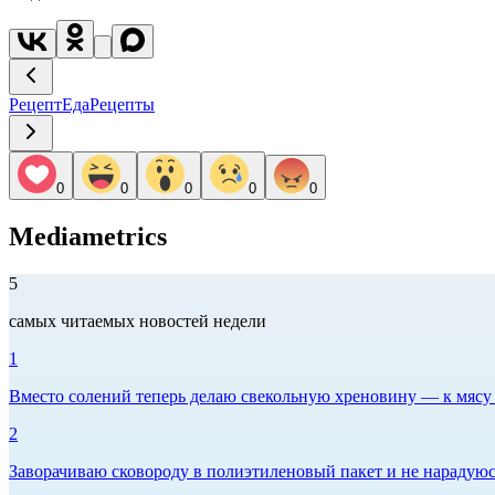
Рецепт
Еда
Рецепты
0
0
0
0
0
Mediametrics
5
самых читаемых новостей недели
1
Вместо солений теперь делаю свекольную хреновину — к мясу и
2
Заворачиваю сковороду в полиэтиленовый пакет и не нарадуюсь 