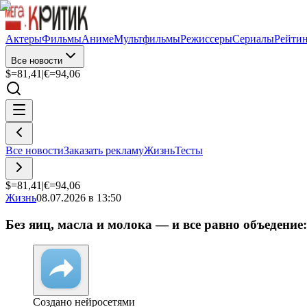
Актеры
Фильмы
Аниме
Мультфильмы
Режиссеры
Сериалы
Рейти
Все новости
$=
81,41
|
€=
94,06
Все новости
Заказать рекламу
Жизнь
Тесты
$=
81,41
|
€=
94,06
Жизнь
08.07.2026 в 13:50
Без яиц, масла и молока — и все равно объеден
Создано нейросетями