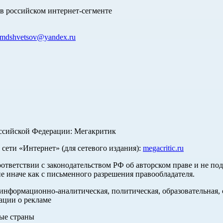
в российском интернет-сегменте
mdshvetsov@yandex.ru
оссийской Федерации: Мегакритик
ети «Интернет» (для сетевого издания):
megacritic.ru
оответствии с законодательством РФ об авторском праве и не по
е иначе как с письменного разрешения правообладателя.
нформационно-аналитическая, политическая, образовательная, с
ации о рекламе
ные страны