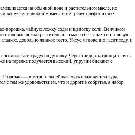
 замешивается на обычной воде и растительном масле, но
рый выручает в любой момент и не требует дефицитных
акао-порошка, чайную ложку соды и щепотку соли. Венчиком
и столовые ложки растительного масла без запаха и столовую
адкое, довольно жидкое тесто. Уксус мгновенно гасит соду, и
восьмидесяти градусов духовку. Через тридцать-тридцать пять
е на тарелке получается высокий, упругий бисквит с
й. Разрезаю — внутри нежнейшая, чуть влажная текстура,
тся с тем же удовольствием, что и дорогие собратья, а набор