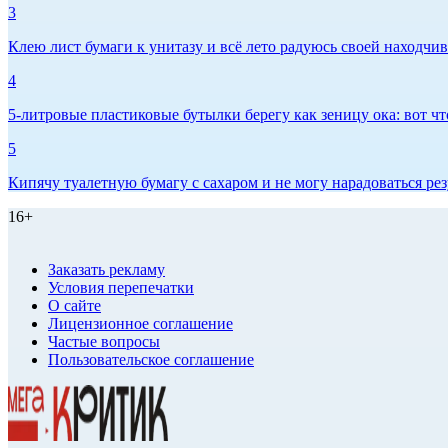
3
Клею лист бумаги к унитазу и всё лето радуюсь своей находчиво
4
5-литровые пластиковые бутылки берегу как зеницу ока: вот ч
5
Кипячу туалетную бумагу с сахаром и не могу нарадоваться рез
16+
Заказать рекламу
Условия перепечатки
О сайте
Лицензионное соглашение
Частые вопросы
Пользовательское соглашение