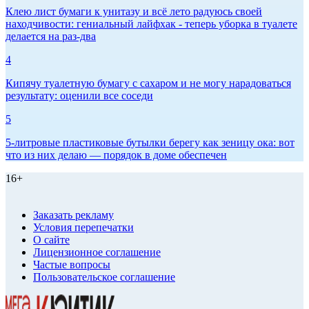
Клею лист бумаги к унитазу и всё лето радуюсь своей
находчивости: гениальный лайфхак - теперь уборка в туалете
делается на раз-два
4
Кипячу туалетную бумагу с сахаром и не могу нарадоваться
результату: оценили все соседи
5
5-литровые пластиковые бутылки берегу как зеницу ока: вот
что из них делаю — порядок в доме обеспечен
16+
Заказать рекламу
Условия перепечатки
О сайте
Лицензионное соглашение
Частые вопросы
Пользовательское соглашение