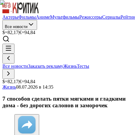
Актеры
Фильмы
Аниме
Мультфильмы
Режиссеры
Сериалы
Рейти
Все новости
$=
82,17
|
€=
94,84
Все новости
Заказать рекламу
Жизнь
Тесты
$=
82,17
|
€=
94,84
Жизнь
08.07.2026 в 14:35
7 способов сделать пятки мягкими и гладкими
дома - без дорогих салонов и заморочек