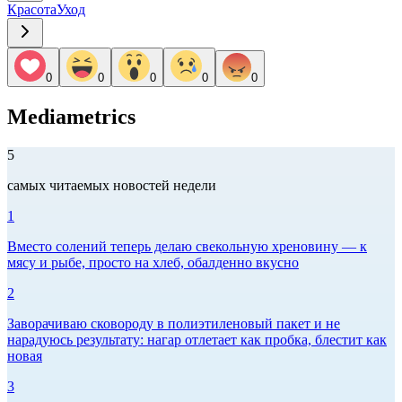
Красота
Уход
0
0
0
0
0
Mediametrics
5
самых читаемых новостей недели
1
Вместо солений теперь делаю свекольную хреновину — к
мясу и рыбе, просто на хлеб, обалденно вкусно
2
Заворачиваю сковороду в полиэтиленовый пакет и не
нарадуюсь результату: нагар отлетает как пробка, блестит как
новая
3