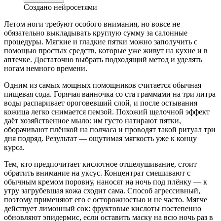
Создано нейросетями
Летом ноги требуют особого внимания, но вовсе не
обязательно выкладывать круглую сумму за салонные
процедуры. Мягкие и гладкие пятки можно заполучить с
помощью простых средств, которые уже живут на кухне и в
аптечке. Достаточно выбрать подходящий метод и уделять
ногам немного времени.
Одним из самых мощных помощников считается обычная
пищевая сода. Горячая ванночка со ста граммами на три литра
воды распаривает ороговевший слой, и после остывания
кожица легко снимается пемзой. Похожий щелочной эффект
даёт хозяйственное мыло: им густо натирают пятки,
оборачивают плёнкой на полчаса и проводят такой ритуал три
дня подряд. Результат — ощутимая мягкость уже к концу
курса.
Тем, кто предпочитает кислотное отшелушивание, стоит
обратить внимание на уксус. Концентрат смешивают с
обычным кремом поровну, наносят на ночь под плёнку — к
утру загрубевшая кожа сходит сама. Способ агрессивный,
поэтому применяют его с осторожностью и не часто. Мягче
действует лимонный сок: фруктовые кислоты постепенно
обновляют эпидермис, если оставить маску на всю ночь раз в