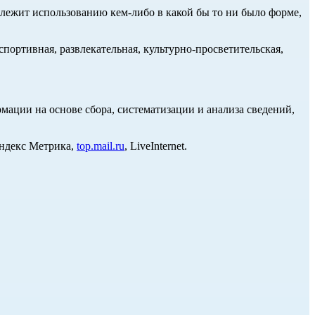
длежит использованию кем-либо в какой бы то ни было форме,
портивная, развлекательная, культурно-просветительская,
ции на основе сбора, систематизации и анализа сведений,
Яндекс Метрика,
top.mail.ru
, LiveInternet.