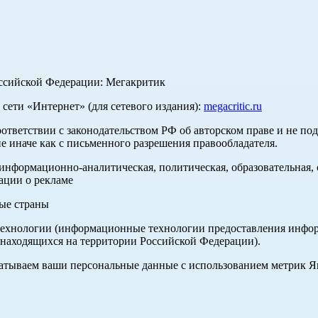
оссийской Федерации: Мегакритик
ети «Интернет» (для сетевого издания):
megacritic.ru
оответствии с законодательством РФ об авторском праве и не по
е иначе как с письменного разрешения правообладателя.
нформационно-аналитическая, политическая, образовательная, с
ации о рекламе
ные страны
хнологии (информационные технологии предоставления информа
 находящихся на территории Российской Федерации).
абатываем ваши персональные данные с использованием метрик 