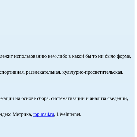
длежит использованию кем-либо в какой бы то ни было форме,
портивная, развлекательная, культурно-просветительская,
ции на основе сбора, систематизации и анализа сведений,
Яндекс Метрика,
top.mail.ru
, LiveInternet.