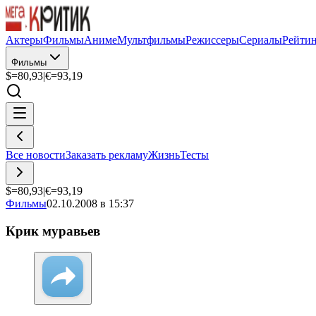
Актеры
Фильмы
Аниме
Мультфильмы
Режиссеры
Сериалы
Рейти
Фильмы
$=
80,93
|
€=
93,19
Все новости
Заказать рекламу
Жизнь
Тесты
$=
80,93
|
€=
93,19
Фильмы
02.10.2008 в 15:37
Крик муравьев