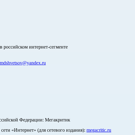
в российском интернет-сегменте
mdshvetsov@yandex.ru
оссийской Федерации: Мегакритик
ети «Интернет» (для сетевого издания):
megacritic.ru