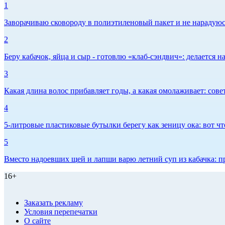
1
Заворачиваю сковороду в полиэтиленовый пакет и не нарадуюсь 
2
Беру кабачок, яйца и сыр - готовлю «клаб-сэндвич»: делается на
3
Какая длина волос прибавляет годы, а какая омолаживает: сов
4
5-литровые пластиковые бутылки берегу как зеницу ока: вот ч
5
Вместо надоевших щей и лапши варю летний суп из кабачка: п
16+
Заказать рекламу
Условия перепечатки
О сайте