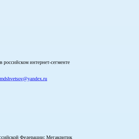
в российском интернет-сегменте
mdshvetsov@yandex.ru
оссийской Федерации: Мегакритик