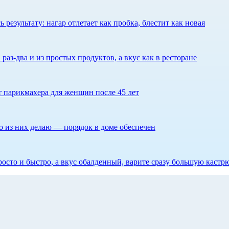
результату: нагар отлетает как пробка, блестит как новая
 раз-два и из простых продуктов, а вкус как в ресторане
ет парикмахера для женщин после 45 лет
то из них делаю — порядок в доме обеспечен
росто и быстро, а вкус обалденный, варите сразу большую каст